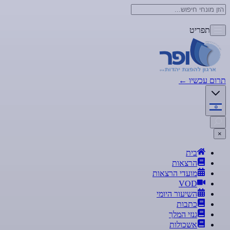
תפריט
תרום עכשיו
←
×
בית
הרצאות
מועדי הרצאות
VOD
השיעור היומי
כתבות
גנזי המלך
אשכולות