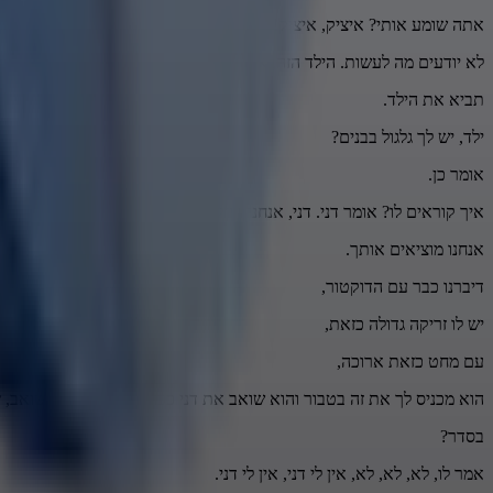
אתה שומע אותי? איציק, איציק! יום אחד הגיע אליי אבא ובן, ואבא אומר, תע
לא יודעים מה לעשות. הילד הזה, אנחנו חושבים שיש בו גלגול של נשמה בת
תביא את הילד.
ילד, יש לך גלגול בבנים?
אומר כן.
איך קוראים לו? אומר דני. דני, אנחנו החלטנו,
אנחנו מוציאים אותך.
דיברנו כבר עם הדוקטור,
יש לו זריקה גדולה כזאת,
עם מחט כזאת ארוכה,
הוא מכניס לך את זה בטבור והוא שואב את דני ככה החוצה, שואב, שואב, שו
בסדר?
אמר לו, לא, לא, לא, אין לי דני, אין לי דני.