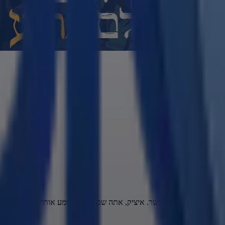
 צעק הממקף במכשיר הקשר. איציק, אתה שם? אתה שומע אותי?