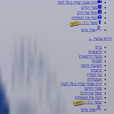
הרב אמנון יצחק ב-70 לשון
ספרי קודש
שאל את הרב
הכה את המומחה
שופר
S
D
I
K
חדש!
אזור אישי
תרום עכשיו
←
בית
|
הרצאות
|
מועדי הרצאות
|
|
VOD
השיעור היומי
|
כתבות
|
גנזי המלך
|
אשכולות
|
הרב אמנון יצחק ב-70 לשון
|
ספרי קודש
|
שאל את הרב
|
הכה את המומחה
|
שופר
S
D
I
K
|
חדש!
אזור אישי