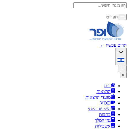
תפריט
תרום עכשיו
←
×
בית
הרצאות
מועדי הרצאות
VOD
השיעור היומי
כתבות
גנזי המלך
אשכולות