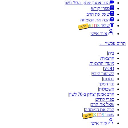
הרב אמנון יצחק ב-70 לשון
ספרי קודש
שאל את הרב
הכה את המומחה
שופר
S
D
I
K
חדש!
אזור אישי
תרום עכשיו
←
בית
|
הרצאות
|
מועדי הרצאות
|
|
VOD
השיעור היומי
|
כתבות
|
גנזי המלך
|
אשכולות
|
הרב אמנון יצחק ב-70 לשון
|
ספרי קודש
|
שאל את הרב
|
הכה את המומחה
|
שופר
S
D
I
K
|
חדש!
אזור אישי