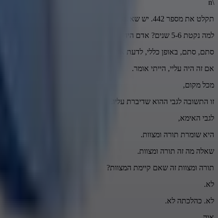
\n
תקלט את מספר 442. יש שאלה על חצ'קונים חלק ב'.
למה נקטת 5-6 שנים? אדם היה בתשובה 5-6 שנים?
סתם, סתם, באופן כללי, לדעת איך הדברים עובדים. ממש כמו ברולטה.
אם זה היה עליי, הייתי אומר.
מכל מקום,
זו התשובה לגבי ההוא שדיברת עליו.
לגבי האימא,
היא שומרת תורה ומצוות.
שאלה מה זה תורה ומצוות.
תורה ומצוות זה שאם קיימת המצוות?
לא.
לא. כהלכתה לא.
אוה.