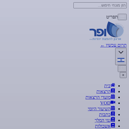
תפריט
תרום עכשיו
←
×
בית
הרצאות
מועדי הרצאות
VOD
השיעור היומי
כתבות
גנזי המלך
אשכולות