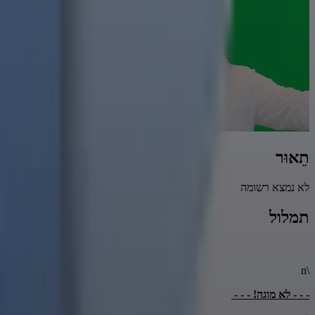
תֵאוּר
לא נמצא רשומה
תמלול
\n
- - - לא מוגה! - - -