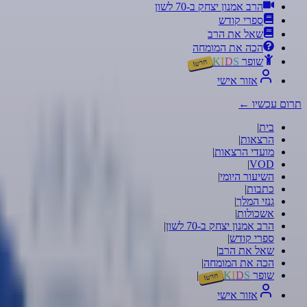
הרב אמנון יצחק ב-70 לשון
ספרי קודש
שאל את הרב
הכה את המומחה
שופר
S
D
I
K
חדש!
אזור אישי
תרום עכשיו
←
בית
|
הרצאות
|
מועדי הרצאות
|
|
VOD
השיעור היומי
|
כתבות
|
גנזי המלך
|
אשכולות
|
הרב אמנון יצחק ב-70 לשון
|
ספרי קודש
|
שאל את הרב
|
הכה את המומחה
|
שופר
S
D
I
K
|
חדש!
אזור אישי