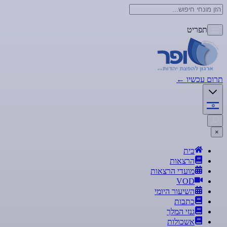
תפריט
תרום עכשיו
←
×
בית
הרצאות
מועדי הרצאות
VOD
השיעור היומי
כתבות
גנזי המלך
אשכולות