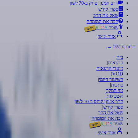
הרב אמנון יצחק ב-70 לשון
ספרי קודש
שאל את הרב
הכה את המומחה
שופר
S
D
I
K
חדש!
אזור אישי
תרום עכשיו
←
בית
|
הרצאות
|
מועדי הרצאות
|
|
VOD
השיעור היומי
|
כתבות
|
גנזי המלך
|
אשכולות
|
הרב אמנון יצחק ב-70 לשון
|
ספרי קודש
|
שאל את הרב
|
הכה את המומחה
|
שופר
S
D
I
K
|
חדש!
אזור אישי