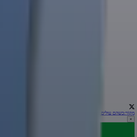
מָקוֹר
:
כשהם עולים וכשהם יורדים | הרב אמנון יצחק
←
×