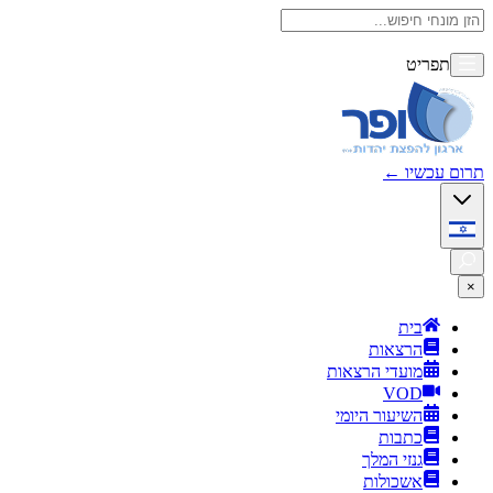
תפריט
תרום עכשיו
←
×
בית
הרצאות
מועדי הרצאות
VOD
השיעור היומי
כתבות
גנזי המלך
אשכולות