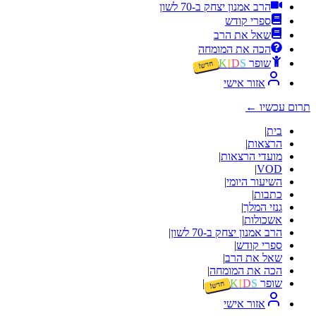
הרב אמנון יצחק ב-70 לשון
ספרי קודש
שאל את הרב
הכה את המומחה
שופר
S
D
I
K
חדש!
אזור אישי
תרום עכשיו
←
בית
|
הרצאות
|
מועדי הרצאות
|
|
VOD
השיעור היומי
|
כתבות
|
גנזי המלך
|
אשכולות
|
הרב אמנון יצחק ב-70 לשון
|
ספרי קודש
|
שאל את הרב
|
הכה את המומחה
|
שופר
S
D
I
K
|
חדש!
אזור אישי