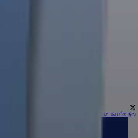
מָקוֹר
:
גלות מצרים דהיום | הרב אמנון יצחק
←