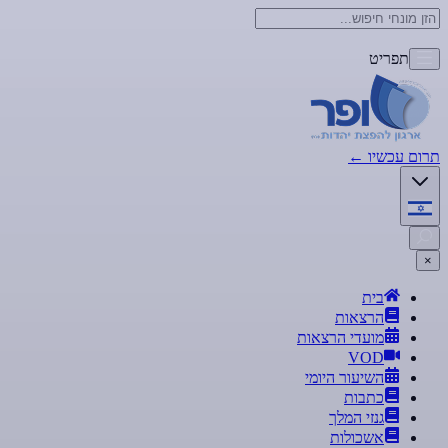
תפריט
תרום עכשיו
←
×
בית
הרצאות
מועדי הרצאות
VOD
השיעור היומי
כתבות
גנזי המלך
אשכולות