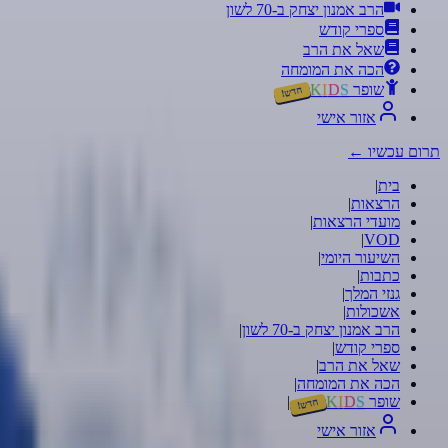
הרב אמנון יצחק ב-70 לשון
ספרי קודש
שאל את הרב
הכה את המומחה
שופר
S
D
I
K
חדש!
אזור אישי
תרום עכשיו
←
בית
|
הרצאות
|
מועדי הרצאות
|
|
VOD
השיעור היומי
|
כתבות
|
גנזי המלך
|
אשכולות
|
הרב אמנון יצחק ב-70 לשון
|
ספרי קודש
|
שאל את הרב
|
הכה את המומחה
|
שופר
S
D
I
K
|
חדש!
אזור אישי