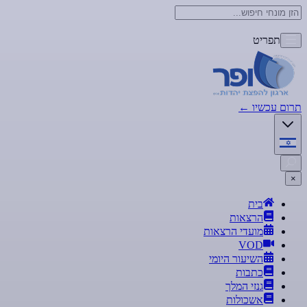
תפריט
תרום עכשיו
←
×
בית
הרצאות
מועדי הרצאות
VOD
השיעור היומי
כתבות
גנזי המלך
אשכולות