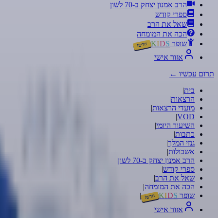
הרב אמנון יצחק ב-70 לשון
ספרי קודש
שאל את הרב
הכה את המומחה
שופר
S
D
I
K
חדש!
אזור אישי
תרום עכשיו
←
בית
|
הרצאות
|
מועדי הרצאות
|
|
VOD
השיעור היומי
|
כתבות
|
גנזי המלך
|
אשכולות
|
הרב אמנון יצחק ב-70 לשון
|
ספרי קודש
|
שאל את הרב
|
הכה את המומחה
|
שופר
S
D
I
K
|
חדש!
אזור אישי