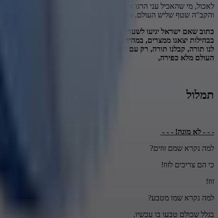
לאכול, מי שהאכיל עני הרגו אותו, זה חוקי סדום. פלגה - היו כופרים בה'
והקב"ה שטף שליש העולם. ומבול - כידוע שעברו את כל העבירות וה' שטף אותם מן העולם, 
בבהילות יצאנו ממצרים, במהירות בחפזון, אבל כתוב שבדור האחרון נגיע לשע
לנו תורה, קבלנו תורה, רק עם התורה, כח התורה, זכות התורה, לימוד הת
העולם מלא כפירה,
תמלול
- - - לא מוגה! - - -
למה נקרא שמם זוזים?
כי הם צריכים לזוז!
זוז!
למה נקרא שמו מטבע?
בגלל שכולם טבעו בו עכשיו.