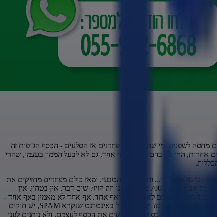
ים מחסה לשפנים. מי שהם שפנים פחדנים אז הסלעים - הכסף הג'ופות זה
 אחרות, הרי אין בהם מועיל לאף אחד, גם לא לבעל הממון בעצמו, שהרי
כללית.
בלון עשה פררררר... וחזר לגובה הטבעי. ומאז כולם מפחדים מחזיקים את
הכסף, אז מה נהיה? שבר כלכלי, אף אחד לא מוציא, מפחדים, אם אני יוציא לא יחזור, וזהו נתקע העולם. עכשיו מי יחזיר להם את הבטחון? אז אמריקה אומרת אני אשחרר 700 מיליארד, נו וזה הזיז? שום דבר. אין בטחון. אין
דה כנגד מידה. שאתם לא תאמינו לאף אחד. אף אחד לא מאמין באף אחד -
שבר כלכלי. הבנתם איך זה עובד? מידה כנגד מידה, כנגד הכפירה שהתרבתה בעולם הקב"ה הביא משבר כלכלי שאין אימון אחד בשני. ואיך הכפירה מתפשטת במהירות היום? יש דואר זבל באינטרנט שנקרא SPAM, יש חוקים
 העולם בגלל מעשיהם - סדום - בגלל זנות ובצע כסף, היו מחזיקים את הכסף לעצמם, ולא נותנים לעני