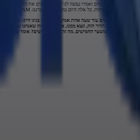
, העמידו מגדל וראשו בשמים ואמרו נעשה לנו שם, לא רוצים את הקב"ה, נסתד
למחות. כל אלה היום נמצאים באינטרנט. SPAM - סדום פלגה אנוש מבול.
ר החמישים - זה הדור הזה, ונצא ממנו, איך יכול להיות שאנחנו נצליח לצאת
ורה - נוכל לצאת גם משער החמישים. מה זה שער החמישים? אומר אור החיי