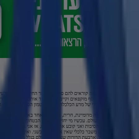
ל שכולם טבעו בו עכשיו. למה קוראים להם סלעים? אומר החיד"א הגדול, סלע
כשאוצרות שלימים של כסף מוקפאים וקיים פחד להניד אותם ולהעבירם לידים
ת ערכו. זהו א"כ היסודי של מדע הכלכלה, ובזה גם טמון הסוד של העניות ה
נפחו את הבורסה בצורה מדומיינת, חרית, בדיוק יום אחד בא עשה טוס וכל ה
נים בי שאני מסובב הסיבות ואני קובע את הקביעות, אז אני אביא לכם מי
הוא עובר, הוא עובר עובר עובר. מה זה SPAM - ר"ת - סדום, פלגה, אנוש, מבול. ארבעת הדורות שנמחו מן