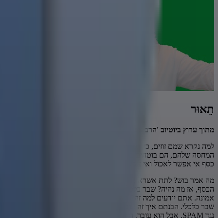
תֵאוּר
מתוך ערוץ ביוטיוב 'הרב אמנון יצחק - שיעורים והרצאות'
למה נקרא שמם זוזים, כי הם צריכים לזוז, זוז. למה נקרא שמו מטבע? בגל
המחסה שלהם, הם בוטחים בסלעים ולא בה'. כוח הכסף טמון בניידות שלו. 
כסף אי אפשר לאכול ואי אפשר ללבוש, רק הודות לניידות שלו - הוא ממצה א
מה אמר בוש? לתת אשראי, ונתנו אשראי, אבל היו רמאים, גנבים, שקרנים, 
אמונה. אתם יודעים למה זה? הקב"ה משלם מידה כנגד מידה. אתם לא מאמי
נגד SPAM. אבל 