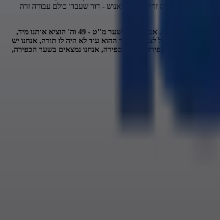
ר לבד, העמידו עבודה זרה בראשו. אנוש - דור שעבדו כולם עבודה זרה
כתוב שאם ישראל יגיעו לשער החמישי אם זה היה במצרים לא היו יוצאים משם, אם היו ממתינים עוד שעה אחת אנחנו ובנינו ובני בנינו היינו משועבדים לפרעה עד היום הזה, אבל הגענו לשער מ"ט - 49 וה' הוציא אותנו מיד,
 והדור ההוא לא יכול לצאת? הדור ההוא עוד לא היה לו תורה, אנחנו יש
ם הקדוש, זה שער הכפירה. שער הכפירה, אנחנו נמצאים בשער הכפירה,