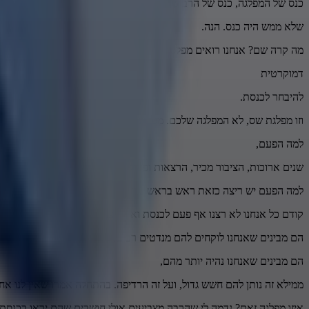
כנס של המפלגה, כנס של הרב שם,
שלא ממש היה כנס. הנה.
מה קרה שם? אנחנו רואים מפלגת טאליבאן שמשתמשים בכוח ומנסים למנ
דמוקרטית
להיבחר לכנסת.
וזו מפלגת שס, לא המפלגה שלכם. מעכשיו מפלגת הטאליבאן.
למה הפעם,
שנים ארוכות, הציבור מכיר, הרצאות ופעילות שלך,
למה הפעם יש ריצה כזאת ראש בראש נגד שס? מה קרה?
קודם כל אנחנו לא רצנו אף פעם לכנסת ואין ריצה בינינו לבינם.
הם מבינים שאנחנו לוקחים להם מנדטים רבים,
הם מבינים שאנחנו נהיה יותר מהם,
ממילא זה נותן להם חשש גדול, ועל זה הרדיפה. בהתחלה אמרו שאין לנו אחו
איזו מפלגה זאת? נדמה לי שהרבה מצביעים אולי חושבים שהם יראו בכנסת