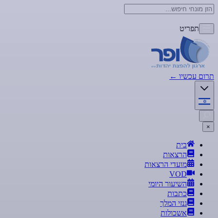
תפריט
תרום עכשיו
←
×
בית
הרצאות
מועדי הרצאות
VOD
השיעור היומי
כתבות
גנזי המלך
אשכולות