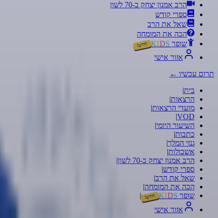
הרב אמנון יצחק ב-70 לשון
ספרי קודש
שאל את הרב
הכה את המומחה
שופר
S
D
I
K
חדש!
אזור אישי
תרום עכשיו
←
בית
|
הרצאות
|
מועדי הרצאות
|
|
VOD
השיעור היומי
|
כתבות
|
גנזי המלך
|
אשכולות
|
הרב אמנון יצחק ב-70 לשון
|
ספרי קודש
|
שאל את הרב
|
הכה את המומחה
|
שופר
S
D
I
K
|
חדש!
אזור אישי