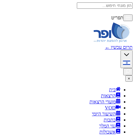
תפריט
תרום עכשיו
←
×
בית
הרצאות
מועדי הרצאות
VOD
השיעור היומי
כתבות
גנזי המלך
אשכולות