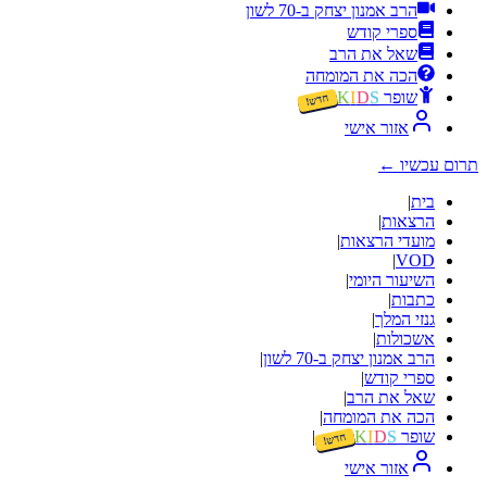
הרב אמנון יצחק ב-70 לשון
ספרי קודש
שאל את הרב
הכה את המומחה
שופר
S
D
I
K
חדש!
אזור אישי
תרום עכשיו
←
בית
|
הרצאות
|
מועדי הרצאות
|
|
VOD
השיעור היומי
|
כתבות
|
גנזי המלך
|
אשכולות
|
הרב אמנון יצחק ב-70 לשון
|
ספרי קודש
|
שאל את הרב
|
הכה את המומחה
|
שופר
S
D
I
K
|
חדש!
אזור אישי