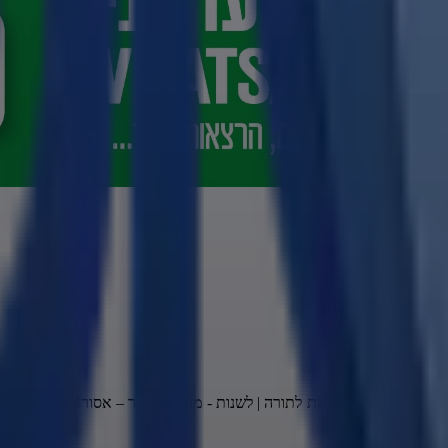
שר כוחו!
ה מקיים!
 | 
אמת קודמת לתורה | לשנות - מותר. לשקר – אסור!
 | 
אהרן אוהב 