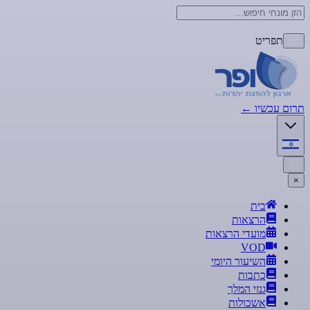
תפריט
תרום עכשיו
←
×
בית
הרצאות
מועדי הרצאות
VOD
השיעור היומי
כתבות
גנזי המלך
אשכולות