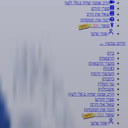
הרב אמנון יצחק ב-70 לשון
ספרי קודש
שאל את הרב
הכה את המומחה
שופר
S
D
I
K
חדש!
אזור אישי
תרום עכשיו
←
בית
|
הרצאות
|
מועדי הרצאות
|
|
VOD
השיעור היומי
|
כתבות
|
גנזי המלך
|
אשכולות
|
הרב אמנון יצחק ב-70 לשון
|
ספרי קודש
|
שאל את הרב
|
הכה את המומחה
|
שופר
S
D
I
K
|
חדש!
אזור אישי