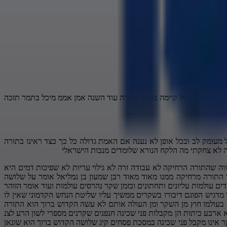
ה לאבא תמר תזכה להפקד בזרה של קיימה בן זכר מהרה עוד השנה אמן אממ מיכל בתמר תזכה
מעומק לב ובכל אופן לא נענה אם האמת גדולה כל כך כצד ראינו בתורה
 לא צחקתי מה הלקח הנורא שלומדים מנבות הישראלי
ך תגיד קלנה וחסודה אמרו להם בית הלל לדבריכם מי שקנה מכח ישבח או יגנה אדם קנה בגד יגיד לחבר שלו ראית איזה סמרט קניתי הוא לא יגיד דבר כזה נכון נו איך זה יפה יפה הוא ישבח ה לא יגנה את מה שהוא קנה מכאן אמרו חכמים זכרונם לברכה לעולם תה דעתו של אדם מעורבת עם הבריות בשולחן ערוך באבן העזר פסק כבית הלל למר כנ וחסודה הטורי זהב מבאר שורש הוויכוח תמוה מאוד מה השיבו בית הלל לבית שמאי עדיין הם אומרים שקר כי משום שהוא לקח מכח רע מותר לשקר אלא טענו בית הלל אם הוא ישתוק גם זו תהיה בושה גדולה מה אתה אומר על הבגד שקניתי מה אתה אומר על הבגד שקניתי מה גיד לו אסו לשקר הוא מיד ימין שהוא מבזה את הבגד אז לכן יאמר לשון שמשתמע לשתי פנים כלה נאה וחסודה זה מתפרש אפילו אם יש ב מום למה בעלה נוסה אותה או לא נוסה אותה זה סימן שכלפיו האנא וחסודה מה הוא לא ראה שהיא סומה אז אם הוא לקח אותה למרות זאת סימן שבעיניו נאה וחסודה כי יש בה מעלות נפלאות אחרת מה מה הוא מצא מה חיפש ובעיניו חוט של חסד משוך עליה והיא מוצאת חן בעיניו חן מקום על יושביו היה אחד שלמד ב אצל החכמים ואמר שהוא לא קולט הוא לא יכול לקלוט הוא רוצה לחזור למקום שלו איפה שהוא גר שמה הוא יכול להבין אמרו לו מה יש לך שמה שמה מלא יתושים שמעתם הוא לא יכול בלי יתושים חייב ללמוד לעשות ככה ואז הוא מבין חן מקום על ישבה ביקשו בית שמאי טוב אבל כולם מסביבה מה ישמעו שקר בכי חוט של חסד משוך עליה בעיני כולם בסדר בעלה אבל מה כולם חושבים שיש פה חוט של חסד מה ענו בית כולם כבר יודעים את המנהג מי שלוקח מכח מן השוק תמיד תשבח אותו בפניו שלא יצטער ר מנהג תמיד אומרים יפה יפה יפה בעיניך לא יפה אצלי יפה כיוון שהקונה מרוצה סימן שמ כח טוב לפחות בשבילו לפי כך גם כשאומרים קל וחסודה כולם מבינים לשון זו משתמעת בשתי פנים שבעיני בעלה היא נוסת חן לכן זה לא שקר אם כן יוצא לנו דין מותר רק לשנות משום דרכי שלום ואת זה אפשר לעשות או לרע או להוסיף וגם לשון המשתמעת לשתי פנים אנוכי עשו בכורך מה עונה יעקב הוא לא אומר אנוכי עשו בכורך זה שקר אנוכי זה אנוכי עשו הוא בכורך אז זה לשון משתמעת לשתי פנים וכן פסק השולחן ערוך יורד דעה כנס ורב אם אדם גם נמצא בסכנת נפשות או הפסד ממון הוא עלול להפסיד ממון יכול לומר לשון המשתמע לשני פנים להציל את עצמו או את נכסיו בתנאי שעושה למען השלום שכן העולם עומד על הדין על האמת וגם על השלום אם כן מובן הטב שאפילו הקדוש ברוך הוא בעצמו שינה מדברי שרה ואף אמר ואני זקנתי למרות שה אמרו אדוני זקן אז הוא גרע מדבריה למען השלום אבל בהקשר הזה של הולדת יצחק היה עוד עניין של שקר כתוב בבראשית יח תכחש שרה לאמור לא צחקתי כי ירע זה היה שקר פה לא היה ש שרה צחקה והיא אמרה שהיא לא עשתה כן מביא ספר חסידים דבר מבהיל איזה עונש קיבלה שרה וואי וואי וואי אמא קדושה נפטרה שרה בבהלה עצומה כשבא אליה שטן וסיפר לה על יצחק בנה הנעקד ומתוך בהלה השיבה נפשה ולמה נפטרה באופן מבהיל כל כך לא כדרך כל האדם היא לא נפטרה לפני הזמן היא נפטרה בזמן אבל בדרך של בהלה כיוון שהיא כיחשה בעניין יצחק שאמרו לה לעת כזאת את יולדת בן אז היא צחקה מה היא תלד בן את יצחק בגיל 90 היא צחקה לכן בעקדת יצחק היא נפטרה בעניין יצחק היא צחקה מיצחק בת יצחק שרה בקרבה בזמן העקדה נודע לה והיא מתה בבהלה יש מעשה נפלא בגמרא ב ירושלמי ברכות זב בימי רבי שמעון בן שטח היו 3ל מאות נזירים לחצי מהם הוא מצא פתח לשחרר אותם מן הנזירות ולחצי לא מצא שלח רבי שמעון בן שטח ליני המלך יש כאן 300 זהירים וכל אחד מהם צריך להביא שלוש קורבנות תביא אתה חצי ואני אתן חצי שלח יני המלך 450 קורבנות 300 נזירים כפול שלוש קורבנות 900 קורבנות חצי 450 אמר לו חצי אתה תביא וחצי אני אביא הלך אדם אחד מלשן ואמר לינה הם מלך שבעצם רבי שמעון בן שטח מצא לחצי נזירים פתח וביטל להם את הנזירות ולא הביא משלו אפילו קורבן אחד כאילו עבד עליך אתה שילמת את הכל כי הוא מצא לחצי א