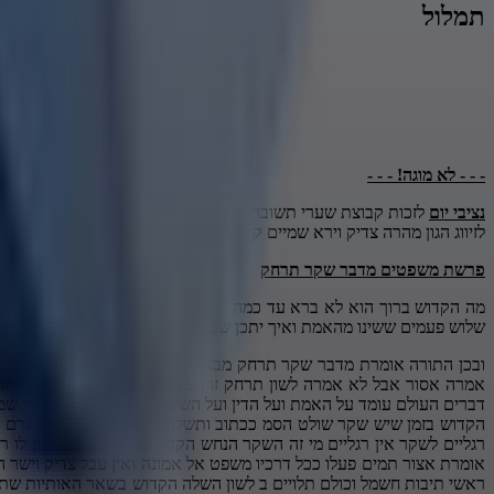
תמלול
- - - לא מוגה! - - -
נציבי יום
לזכות קבוצת שערי תשובה נצי
לזיווג הגון מהרה צדיק וירא שמיים קפ'ז אמיתי אמן ואמן אמ
פרשת משפטים מדבר שקר תרחק
מה הקדוש ברוך הוא לא ברא עד כמה חמור השקר ומה זוכה אדם על ידי א
שלוש פעמים ששינו מהאמת ואיך יתכן שבש מובא כמה פעמים שצריך לשנו
ובכן התורה אומרת מדבר שקר תרחק מבאר הספורנו לא די להמנע משקר אלא חיוב להתרחק מכל דבר שעלול להביא לשקר זאת אומרת אין שום מצווה שהתורה הרחיקה לא עבודה זרה לא גילוי עריות לא שפיכות דמים היא אמרה אסור אבל לא אמרה לשון תרחק זו המצווה יחידה שכתוב תרחק אל ערבה נאמר אל תקר ו לגלות ערבה אל תקרבו אבל לא תרחק ופה השקר התורה מרחיקה ממנו מאוד מאוד רבן שמעון בן גמליאל אומר על שלושה דברים העולם עומד על האמת ועל הדין ועל השלום תיקוני הזוהר מבואר שמידת האמת ברא השם את עולמו במידת האמת נברא העולם ועל האמת עומדים עולמות עליונים ותחתונים ובזמן שקר נהרסים עולמות ועוד אומר הזוהר הקדוש בזמן שיש שקר שולט הסמ ככתוב ותשלך אמת ארצה והשקר גרם לחורבן בית ראשון בחורבן בית שני ולכן במגן אברהם מטריסק פרשת תאזינו מדגיש הפוגם דיבורו בשקרים ממשיך עליו שליטת הנחש הקדמוני שאין לו רגליים לשקר אין רגליים מי זה השקר הנחש הקדמוני יש לו רגליים אין לו רגליים לשקר אין רגליים בתנ דו אליהו זוה ג אומר הכל ברא הקדוש ברוך הוא בעולמו חוץ מן השקר ומן העולה אותם לא עשה הקדוש ברוך הוא התורה אומרת אצור תמים פעלו ככל דרכיו משפט אל אמונה ואין עבל צדיק וישר הוא לפי כך מובן למה במסכת סנהדרין כג אמר רב חסדה אמר רב ירמיה ברבא ארבע כיתות הן מקבלות פני שכינה חנפנים שקרנים מספרי לשון הרע לצנ ראשי תיבות חשמל וכולם תלויים ב לשון השלה הקדוש בשאר האותיות שתיקה אין הכוונה דווקא לשקרן שמרמה בעסקים אלא אפילו אדם שסתם משקר אינו מקבל פני שכינה במסכת פסחים קיג שלושה הקדוש ברוך הוא שונאן המדבר אחד בפה ואחד בלב הקדוש ברוך הוא שונא אותו מבאר רבנו בחיר בקד הקמח אמונה השקרן גרוע ומאוס כל כך לפני הבורא משום שהוא מחלל שפתיים שהם כלי הדיבור שניתנו לו לספר שבח הקדוש ברוך הוא ולא תחללו את שם קודשי מצד שני מעלה דובר האמת גדולה מאוד בספר חסידים מז אומר מי שמדבר תמיד אמת כל דבריו מתקיימים היות ואינו משקר לעולם מסייע לו הקדוש ברוך הוא מה שמבקש השם גוזר למטה הוא גוזר למטה מהשם מקיים מלמעלה תיגזר אומר יקום לך מוסיף עץ יוסף תהילים קמ כתוב קרוב אדוני לכל קוראיו לכל אשר קראו באמת אז למה לא נענים תמיד אנשים מתפללים באמת למה כי רק מי שיש בו מידת האמת קרוב השם לכל קוראו לכל שקרו באמת מי שזוכים להיות דוברי אמת תמיד הם קרובים אל השם והוא שומע תפילתם לא אחד פעמי אמת פעמיים אמת שמידתו אמת לפי זה התבהרו דברי מסכת שבת דף ל אמר רבא בשעה שמכניסים אדם לדין לעתיד לבוא שואלים נשאת ונתת באמונה קבעת עיתים לתורה מה יותר חשוב גית בו יומם ולילה לא למה מתחילים אם נשאת ונתת באמונה אומר ה אליהו רבא כיוון שאם משקר הוא מחלל את השם אז מה תועיל התורה שהוא למד שגרון בן שגרן מה זה ואם כן האמת קודמת ללימוד התורה צריך להיות איש אמת אתה לומד תורת אמת אז איך אתה שקרן הוסיף הבן אש חי בן יהוידע סותה למד אל תחשוב בליבך לומר מעט שקר עם אמת שכן כשאומרים אמת זה טוב אבל אם משנים מעט נעשה הא' מת ערבו אמת ושקר גורם לשלושה דברים לא נעימים אש קר ומת כשמערבבים את המילה שקר ואמת אתה מקבל אש קר ומת לפי זה תמוה מאוד אם גדולה כל כך מעלת האמת ו שנעים השקר והשקרים כלפי הקדוש ברוך הוא איך התורה מספרת שלוש פעמים שינוי מן האמת דבר ראשון הגדול מכולם זה הקדוש ברוך הוא בכבודו עצמו הוא שינה מן האמת והוא אמר למה זה צחקה שרה שואל את אברהם היא אמרה ואני זקנתי שרה לא אמרה ככה היא אמרה ואדוני זקן היא צחקה למה איך היא תביא ילדים באדוני זקן אברהם בן 100 איך אני אביא ילדים והקדוש ברוך הוא שינה משום דרכי שלום למה אברהם עלול להפגע למה הי אמר שהו זקן שמעתם דבר כזה אברהם שלא מחשיב את העולם הזה לא כסף לא זהב והוא בן 100 כבוד גדול להגיע לגיל 100 ואם אשתו אומרת עליו שהוא זקן הוא לא יוכל להביא ילדים בגיל 100 הוא כבר זקן הוא עלול לפגע שמעתם זאת אומרת זה אמת היא אומרת אמת היא אמרה אדוני זקן היא אמרה אמת והשם שינה ואמר