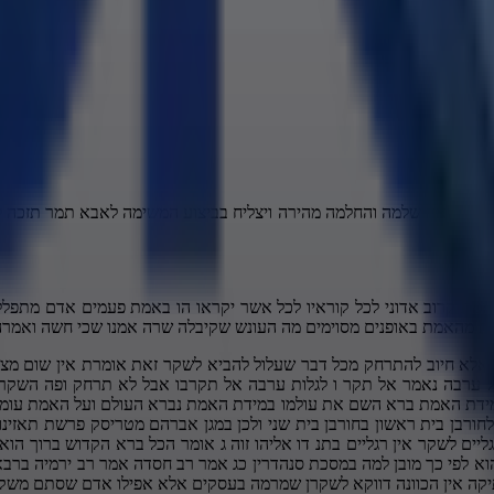
ב יום ה-55 אורי חי בן אבנר ואחי נועם רפואה שלמה והחלמה מהירה ויצליח בביצוע המשימ
מת קרוב אדוני לכל קוראיו לכל אשר יקראו הו באמת פעמים אדם מתפלל 
ת מהאמת באופנים מסוימים מה העונש שקיבלה שרה אמנו שכי חשה ואמרה
 כאילו היא אמרה אני זקנתי אני בת 90 איך אני אביא ילדים מגין 90 מדהים אז תבינו שלפעמים כשאומרים אמת יש כאלה שנפגעים להגיד אם אתה אומר לאישה שהיא שמנה וא וואי וואי וואי זה גמרת עליה לגמרי זהו הם אפילו לא אומרות תגיל אתה שואל אותה בת כם לא חשוב אז בשביל שלום בית אתם שומעים הקדוש ברוך הוא שינה דרכי שלום פעם שנייה אנחנו מוצאים אצל אחי יוסף הם חוששים מיוסף לאחר מות אביהם ואומרים לו סתמנו יוסף והשם ישיב לנו את כל הרעה אשר גמלנו אותו אז אז מה הם אומרים לו ויצו אל יוסף לאמור אביך צוה לפני מותו לאמור כאמרו ליוסף אנה סנה פשע אחיך חטאתם כי רעה ג מלוך איפה יעקב ציווה לא ציווה דבר כזה מעולם מפרש רשי יעקב בכלל לא חשד ביוסף שהוא תנקה להם איך יעקב יגיד דבר כזה הוא לא היה חשוד אצלו שהוא יתנקה להם הרי הוא הלך בשליחותו של אביו למרות שהוא ידע שהם שונאים אותו ודבר שלישי הקדוש ברוך הוא ציווה את שמואל הנביא מלא קרנך שמן ולך אל ישי ומשוח אחד מבניו למלך שמואל שאל את הקדוש ברוך הוא איך הלך ושמע שאול והרגני אתה הולך למשוח זה שאול מלך ואתה הולך למשוח את דוד הוא ישמע דבר כזה הוא יהרוג אותי אמר לו הקדוש ברוך הוא עגלת בקר תיקח ואמרת לזבוח לאדוני בתי ושם בבית לחם כבר תמשך אותו למלך זאת אומרת היה פה ציווי מפורש לשנות מן האמת שיהיה לו תירוץ מה מה איך הוא הגיע על בית לחם מה הוא עושה פה ביאור הדברים על פי הגמרא ביבמות סח רבי אליעזר ורבי שמעון ורבי נתן מוכיחים ממקומות הללו שמותר ואף מצווה לשנות משום דרכי שלם שכן שרה אמנו כדי להשכין שלום בין בני זוג שינה הקדוש ברוך הוא בכבודו עצמו מהאמת ואחי יוסף למען שלום המשפחה שינו מהאמת ושמואל הנביא גם בשביל שלא יחשב מורד במלכות אבל יש כלל ראשון שעולה מהגמרא לשנות מותר לשקר אסור בספר נהרות תן כה מרחיב הרמבם בהלכות גזלה ועבדה יד יג פוסק אם מביא שלום בן אדם לחברו ומוסיף וגורע כדי לחבב זה על זה מותר כמו אהרון הכהן מותר אבל בתנאי לא לשקר להוסיף לגרוע כדי להביא שלום בין אדם לחברו מותר ואפשר להוסיף כמו אחי יוסף הם אמרו שאביהם אמר משהו שכלל לא אמר אבל ברור שיעקב היה מסכים לתוכן הדברים שוודאי שלא יגמול להם רעה על מה שעשו לו וכמו שמואל שאמר שבא לזבוח אז הוא הוסיף לתוכנית המקורית שהוא הולך למשוח את הבן של ישי הוא הוסיף לתוכנית המקורית שינוי תוספת שהוא בא גם לזבוח מותר גם לגרוע כמו שהקדוש ברוך הוא גרע מדברי שרה הוא לא סיפר שהיא אמרה ואדוני זקן אם תגיד דברים שהם יכולים לגרום לסכסוך להפרת שלום זה לא טוב לא חייבים לה גיד את הכל תגיד פחות מה שיכול לגרום בעיה אז מותר גם לגרוע אבל לא לשקר על פי זה נבין המשנה באבות הבה מתלמידיו של אהרון אוהב שלום ורודף שלום איך היה משכין אהרון שלום בעם ישראל אלפי פעמים שני בני אדם רבים הולך אהרון הכהן לאחד ואומר בני אה תראה חברך כמה עצוב דעתו מטורפת עליו קרע בגדיו אמר איך אסה פני לחברי בושתי אמנו וגם נכלמתי אני הוא שסרחתי כשרואה האדם הזה דמותו של אהרון הכהן גדול הדור כל כך מתרפסת נכנסו הדברים ללבו והוא מתרכך מהפגיעה שפגעו בו הולך אהרון לצד השני ומספר לו אותו סיפור וכשהם נפגשים נופלים על צברי אחד והשני ובוכים אהרון שינה משום דרכי שלום הוא לא שקר הוא רק הוסיף לש להוסיף או לגרוע מותר מה הוא הוסיף הוסיף את כל זה מה הוא אמר לו את זה לא אמר לו אבל אחרי זה אתה רואה שהם התחבקו והתנשקו סימן שזה היה מוכן הבן אדם לעשות כל זאת ובתנאי שהיה בטוח שהשני יסכים והראיה איך שהם נפגשו חיבוקים ונישוקים וכולי וכו והבן איש חי מוסיף פנינה נפלאה הוא אומר שקר שווה בגימטריה 100 שקים ש שווה בגימטריה דרך שלום שקר דרך שלום שקר מותר שקר דרך שלום יא בבא בגמרא בכתובות ז תנו רבנן כיצד מרקדין לפני הקלו איזה שבחים מותר לומר בפניה בית שמאי אומרים קלה כמו שי זאת אומרת ישבח במה שיש ולא ישקר רק האף יפה ואם אין מה לשבח ישתוק בית הלל אומרים תמיד יאמר לכל קלה קלה נא סודה בית שמאי אומרים מה זה הפסוק אומר מדבר שקר תרחק אם היא סומה או חיגרת אי