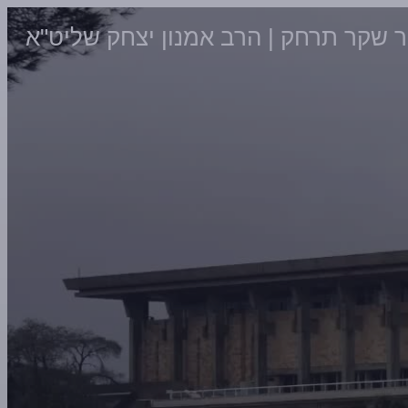
שקר תרחק | הרב אמנון יצחק שליט"א