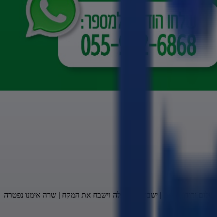
שלום ורודף שלום | ישבח את הכלה וישבח את המקח | שרה אימנו נפטרה