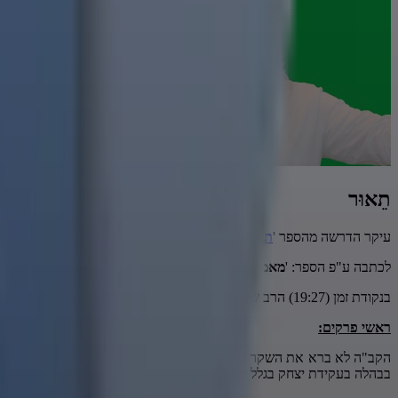
תֵאוּר
עיקר הדרשה מהספר '
תורת חסד'
באדיבות הרב
אליהו אילן חנן
שליט"א - י
לכתבה ע"פ הספר: '
מאמר: "מִדְּבַר שֶׁקֶר תִּרְחָק
"'
לחץ כאן
.
בנקודת זמן (19:27) הרב שליט"א מציע 100 שקלים למי שידע מה הגימטריא של המילה שקר?
ראשי פרקים:
הקב"ה לא ברא את השקר | הקב"ה שונא שקרנים והדובר אמת גוזר והקב"
בבהלה בעקידת יצחק בגלל ששיקרה בלידת יצחק | נבות היזרעאל.