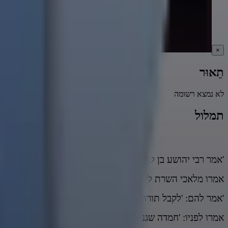
×
תֵאוּר
לא נמצא רשומה
תמלול
וַיֹּאמֶר ה' אֶל מֹשֶׁה עֲלֵה אֵ
"
'אמר רבי יהושע בן לוי: 'בשעה שעלה משה למרום
אמרו מלאכי השרת לקב"ה:' רבוש"ע! מה לילוד אשה בינינו?!'
'אמר להם: 'לקבל תורה בא'.
אמרו לפניו: 'חמדה שגנוזה לפניך תשע מאות ושבעים וארבע דורות