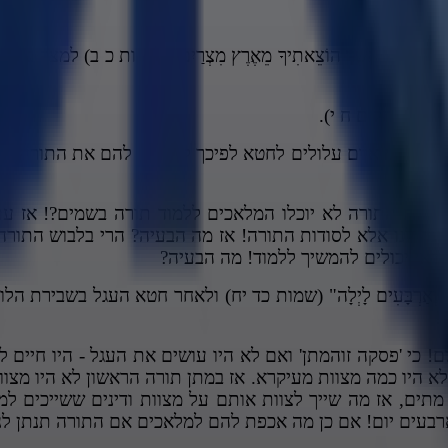
-לֹקֶיךָ אֲשֶׁר הוֹצֵאתִיךָ מֵאֶרֶץ מִצְרַיִם" (שמות כ ב) למצר
ניכם?!'
הָאָרֶץ" (תהלים ח י).
ּּ" משמע כיון שבני אדם עלולים לחטא לפיכך לא יתנו להם את התו
ם.
ם אנחנו נקבל את התורה לא יוכלו המלאכים ללמוד תורה בשמים?!
ה לנו אלא לסודות התורה! אז מה הבעיה? הרי בלבוש התורה
דאי יכולים להמשיך ללמוד! מה הבעיה?
ְאַרְבָּעִים לָיְלָה" (שמות כד יח) ולאחר חטא העגל בשבירת הלוחות ע
ה!
 כי 'פסקה זוהמתן' ואם לא היו עושים את העגל - היו חיים לע
ב ו) אז לפי זה לא היו כמה מצוות מעיקרא. אז במתן תורה הראשון לא 
ים, אז מה שייך לצוות אותם על מצוות ודינים ששייכים למיתה
וד ארבעים יום! אם כן מה אכפת להם למלאכים אם התורה תנתן לנ