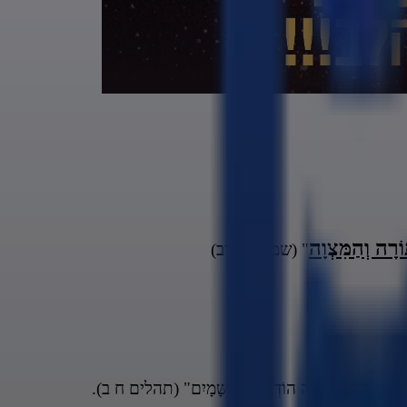
רָה וְהַמִּצְוָה
" (שמות כד יב)
"תְּנָה הוֹדְךָ עַל הַשָּׁמָיִם" (תהלים ח ב).