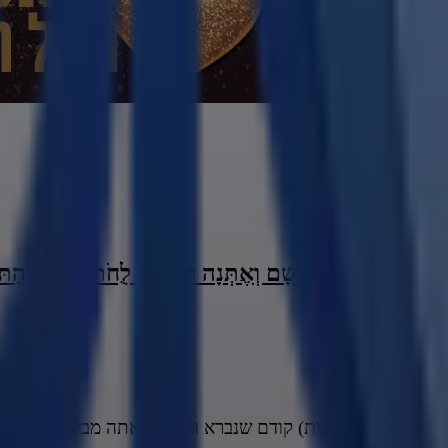
לַי הָהָרָה וֶהְיֵה שָׁם וְאֶתְּנָה לְךָ אֶת לֻחֹת הָאֶבֶן וְהַתּוֹ
 (תתקע"ד דורות) קודם שנברא העולם! אתה מבקש לנתנה לבשר ודם? 