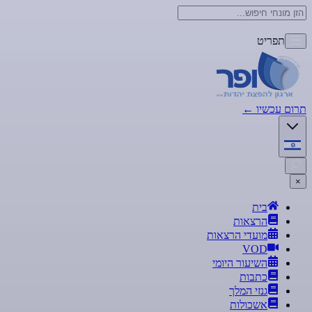
תפריט
תרום עכשיו
←
×
בית
הרצאות
מועדי הרצאות
VOD
השיעור היומי
כתבות
גנזי המלך
אשכולות