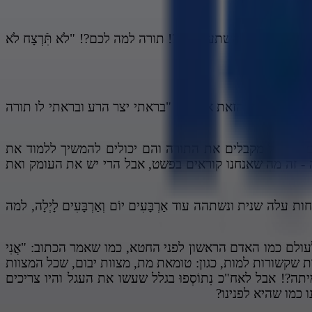
ים ירדתם?! לפרעה השתעבדתם?! תורה למה לכם?! "לֹא תִּֿרְצָח לֹא
רה, אז לפי הטענה הזאת אדרבא! "בראתי יצר הרע ובראתי לו תורה
 אז עם ישראל מקבלים את התורה והם יכולים להמשיך ללמוד את
 - זה מה שאנחנו קוראים בפשט, אבל הרי יש את העומק ואת
לה שנית ונשתהה עוד אַרְבָּעִים יוֹם וְאַרְבָּעִים לָיְלָה, למה
ולם כמו האדם הראשון לפני החטא, כמו שאמר הכתוב: "אֲ‍נִי
היו מצוות שקשורות למות, כגון: טומאת מת, מצוות יבום, שכל המצוות
?! אבל לאח"כ נִתוֹסְפוּ בגלל שעשו את העגל והיו צריכים
ו כמו שהיא לפנינו?