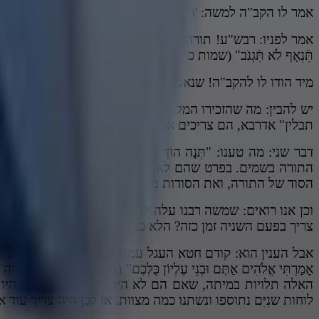
אמר לו הקב"ה למשה: 'החזר להן תשובה'.
אמר לפניו: רבש"ע! תורה שאתה נותן לי מה כתיב בה? "אָנֹכִי ה' אֱ
תִּֿנְאָף לֹא תִּֿגְנֹב" (שמות כ יב) קנאה יש ביניכם?! יצר הרע יש בי
מיד הודו לו להקב"ה! שנאמר: "ה' אֲדֹנֵינוּ מָה אַדִּיר שִׁמְךָ בְּכָל 
יש להבין: מה שהזכירו המלאכים "מָה אֱנוֹשׁ כִּי תִזְכְּרֶנּו
תבלין" אדרבא, הם צריכים את התורה בשביל להתגבר על יצר
דבר שני: מה טענו: "תְּנָה הוֹדְךָ עַל הַשָּׁמָיִם" וכי א
התורה בשמים. בפרט שהם לא התכוונו ללבוש התורה כמו שנתנ
הסוד של התורה, ואת הסודות מה שלא נוגע אליהם בפשט הם ו
וכן אנו רואים: שמשה רבנו עלה להר ולמד תורה: "אַרְבָּעִים יוֹם ו
צריך בפעם השניה זמן כזה? הלא כבר למד את התורה בראשונ
אבל הענין הוא: קודם חטא העגל עמדו עם ישראל לחיות לעולם!
אָמַרְתִּי אֱלֹהִים אַתֶּם וּבְנֵי עֶלְיוֹן כֻּלְּכֶם" (תהלים פ
האלה תלויות במיתה, שאם הם לא היו חוטאים בעגל לא היו מת
לוחות שנִיִּם נתוספו ונשתנו כמה מצוות. אז לכן היה צריך ע