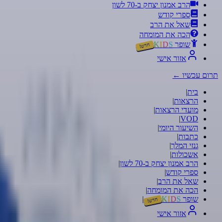
הרב אמנון יצחק ב-70 לשון
ספרי קודש
שאל את הרב
הכה את המומחה
שופר
S
D
I
K
חדש!
אזור אישי
תרום עכשיו
←
בית
|
הרצאות
|
מועדי הרצאות
|
|
VOD
השיעור היומי
|
כתבות
|
גנזי המלך
|
אשכולות
|
הרב אמנון יצחק ב-70 לשון
|
ספרי קודש
|
שאל את הרב
|
הכה את המומחה
|
שופר
S
D
I
K
|
חדש!
אזור אישי