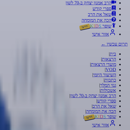
הרב אמנון יצחק ב-70 לשון
ספרי קודש
שאל את הרב
הכה את המומחה
שופר
S
D
I
K
חדש!
אזור אישי
תרום עכשיו
←
בית
|
הרצאות
|
מועדי הרצאות
|
|
VOD
השיעור היומי
|
כתבות
|
גנזי המלך
|
אשכולות
|
הרב אמנון יצחק ב-70 לשון
|
ספרי קודש
|
שאל את הרב
|
הכה את המומחה
|
שופר
S
D
I
K
|
חדש!
אזור אישי