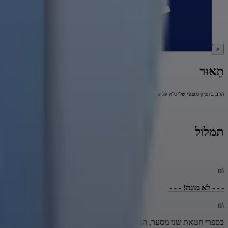
×
תֵאוּר
הרב בן ציון מוצפי שליט"א על ציון גולן, שדרני הרדיו, רבנים שמקרבים בעזרת זמרים פסולים, על מאבק ה
מתוך 
תמלול
\n
- - - לא מוגה! - - -
\n
בספרי חטאת שני מסער, הכל עולה לאשר.