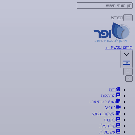
תפריט
תרום עכשיו
←
×
בית
הרצאות
מועדי הרצאות
VOD
השיעור היומי
כתבות
גנזי המלך
אשכולות