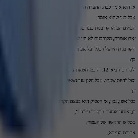
אז הוא אומר ככה, ההערה היא הערה טובה, זאת אומרת ככה, בעצם כתוב
אבל כמו שהוא אומר,
הבאים הביאו קורבנות כנגד כל ישראל, הביאו שני מסער, כתוב שהם הביאו 
זאת אומרת, הקורבנות לא היו לפי כל חוטא וחוטא,
הקורבנות היו על הכלל, על אבון הכלל,
כן?
ולכן הם הביאו 12. זה כמו חטאת ציבור, שימותו שתי אנשים מחטאת ציבור, אז מה, אז כבר לא יקריבו את זה? נכון. לשאר האנשים ודאי יקריבו את זה. נכון. אז גם שם אותו דבר. כן.
יכול להיות שמתו, אבל חלק עוד נשארו.
כן.
בכל אופן, נכון, אז הפסוק הוא בעצם הקרבה לכל ישראל.
כן, אנחנו אוחזים בדף טו עמוד ב',
בשליש הראשון של העמוד.
אומרת הגמרא,