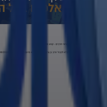
רב אמנון יצחק שליט"א, מופעים, ועל מחטיאי הרבים - קטע מדהים
המפגש בין כבוד הרב אמנון יצחק שליט"א לכבוד הרב בן ציון מוצפי שליט"א מיום ח' אלול התש"ע 18/08/2010