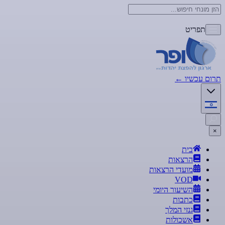
תפריט
תרום עכשיו
←
×
בית
הרצאות
מועדי הרצאות
VOD
השיעור היומי
כתבות
גנזי המלך
אשכולות