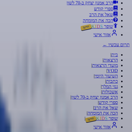
הרב אמנון יצחק ב-70 לשון
ספרי קודש
שאל את הרב
הכה את המומחה
שופר
S
D
I
K
חדש!
אזור אישי
תרום עכשיו
←
בית
|
הרצאות
|
מועדי הרצאות
|
|
VOD
השיעור היומי
|
כתבות
|
גנזי המלך
|
אשכולות
|
הרב אמנון יצחק ב-70 לשון
|
ספרי קודש
|
שאל את הרב
|
הכה את המומחה
|
שופר
S
D
I
K
|
חדש!
אזור אישי