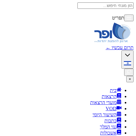
תפריט
תרום עכשיו
←
×
בית
הרצאות
מועדי הרצאות
VOD
השיעור היומי
כתבות
גנזי המלך
אשכולות