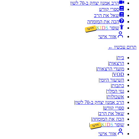
הרב אמנון יצחק ב-70 לשון
ספרי קודש
שאל את הרב
הכה את המומחה
שופר
S
D
I
K
חדש!
אזור אישי
תרום עכשיו
←
בית
|
הרצאות
|
מועדי הרצאות
|
|
VOD
השיעור היומי
|
כתבות
|
גנזי המלך
|
אשכולות
|
הרב אמנון יצחק ב-70 לשון
|
ספרי קודש
|
שאל את הרב
|
הכה את המומחה
|
שופר
S
D
I
K
|
חדש!
אזור אישי