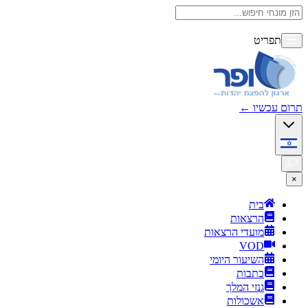
תפריט
תרום עכשיו
←
×
בית
הרצאות
מועדי הרצאות
VOD
השיעור היומי
כתבות
גנזי המלך
אשכולות