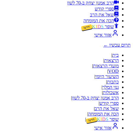
הרב אמנון יצחק ב-70 לשון
ספרי קודש
שאל את הרב
הכה את המומחה
שופר
S
D
I
K
חדש!
אזור אישי
תרום עכשיו
←
בית
|
הרצאות
|
מועדי הרצאות
|
|
VOD
השיעור היומי
|
כתבות
|
גנזי המלך
|
אשכולות
|
הרב אמנון יצחק ב-70 לשון
|
ספרי קודש
|
שאל את הרב
|
הכה את המומחה
|
שופר
S
D
I
K
|
חדש!
אזור אישי