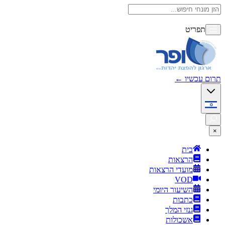
תפריט
תרום עכשיו
←
×
בית
הרצאות
מועדי הרצאות
VOD
השיעור היומי
כתבות
גנזי המלך
אשכולות