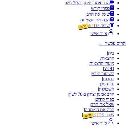
הרב אמנון יצחק ב-70 לשון
ספרי קודש
שאל את הרב
הכה את המומחה
שופר
S
D
I
K
חדש!
אזור אישי
תרום עכשיו
←
בית
|
הרצאות
|
מועדי הרצאות
|
|
VOD
השיעור היומי
|
כתבות
|
גנזי המלך
|
אשכולות
|
הרב אמנון יצחק ב-70 לשון
|
ספרי קודש
|
שאל את הרב
|
הכה את המומחה
|
שופר
S
D
I
K
|
חדש!
אזור אישי