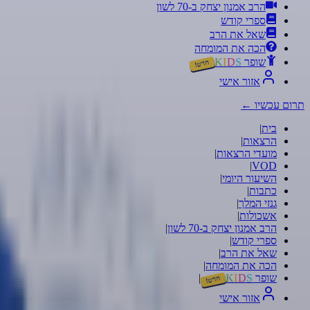
הרב אמנון יצחק ב-70 לשון
ספרי קודש
שאל את הרב
הכה את המומחה
שופר
S
D
I
K
חדש!
אזור אישי
תרום עכשיו
←
בית
|
הרצאות
|
מועדי הרצאות
|
|
VOD
השיעור היומי
|
כתבות
|
גנזי המלך
|
אשכולות
|
הרב אמנון יצחק ב-70 לשון
|
ספרי קודש
|
שאל את הרב
|
הכה את המומחה
|
שופר
S
D
I
K
|
חדש!
אזור אישי