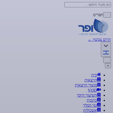
תפריט
תרום עכשיו
←
×
בית
הרצאות
מועדי הרצאות
VOD
השיעור היומי
כתבות
גנזי המלך
אשכולות