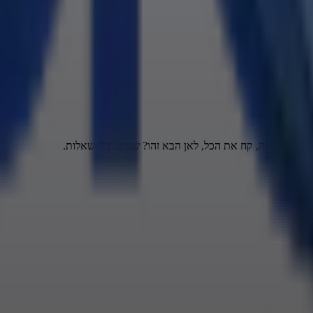
 את המזוודה, קח את הכל, לאן הבא זהו? ששש, בלי שאלות.