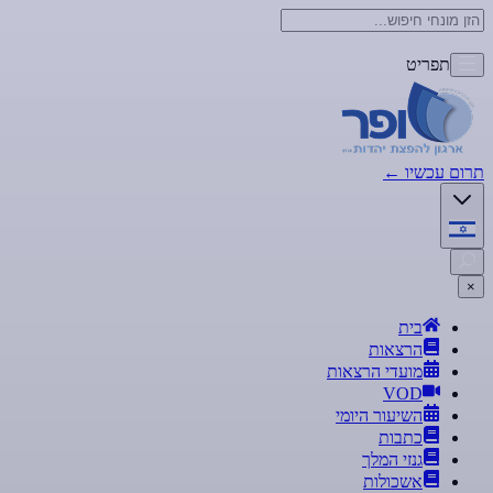
תפריט
תרום עכשיו
←
×
בית
הרצאות
מועדי הרצאות
VOD
השיעור היומי
כתבות
גנזי המלך
אשכולות