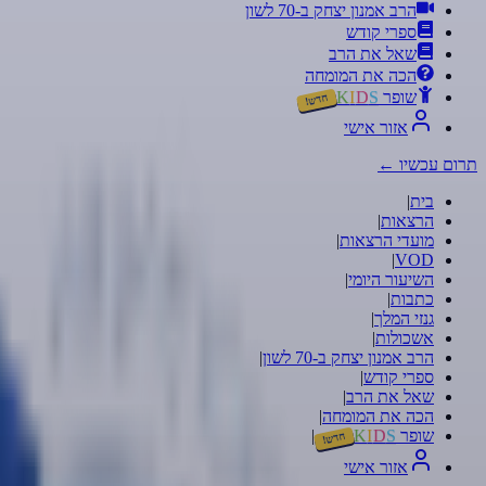
הרב אמנון יצחק ב-70 לשון
ספרי קודש
שאל את הרב
הכה את המומחה
שופר
S
D
I
K
חדש!
אזור אישי
תרום עכשיו
←
בית
|
הרצאות
|
מועדי הרצאות
|
|
VOD
השיעור היומי
|
כתבות
|
גנזי המלך
|
אשכולות
|
הרב אמנון יצחק ב-70 לשון
|
ספרי קודש
|
שאל את הרב
|
הכה את המומחה
|
שופר
S
D
I
K
|
חדש!
אזור אישי