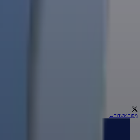
מָקוֹר
:
אשדוד
←