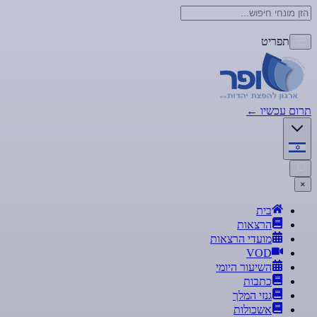
תפריט
תרום עכשיו
←
×
בית
הרצאות
מועדי הרצאות
VOD
השיעור היומי
כתבות
גנזי המלך
אשכולות