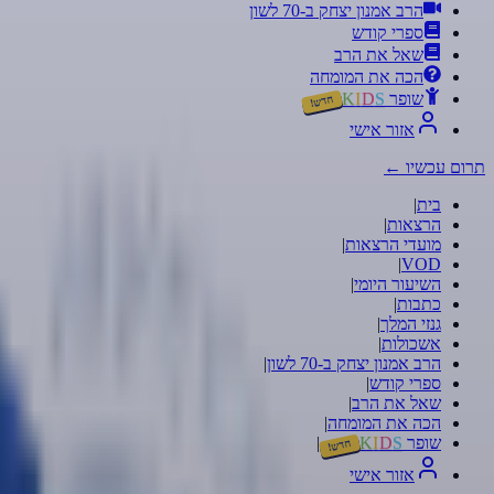
הרב אמנון יצחק ב-70 לשון
ספרי קודש
שאל את הרב
הכה את המומחה
שופר
S
D
I
K
חדש!
אזור אישי
תרום עכשיו
←
בית
|
הרצאות
|
מועדי הרצאות
|
|
VOD
השיעור היומי
|
כתבות
|
גנזי המלך
|
אשכולות
|
הרב אמנון יצחק ב-70 לשון
|
ספרי קודש
|
שאל את הרב
|
הכה את המומחה
|
שופר
S
D
I
K
|
חדש!
אזור אישי