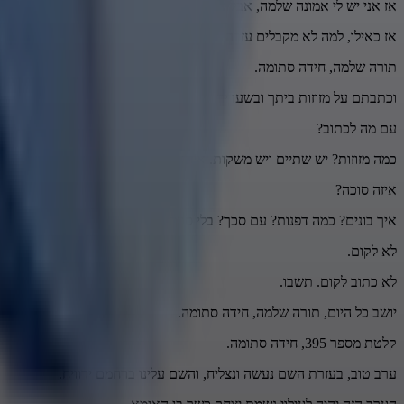
אז אני יש לי אמונה שלמה, אבל בעצם, כאילו, מתי בעצם... כמו שיעקב 
אז כאילו, למה לא מקבלים עזרה מהשם, כאילו, אם מבקשים ממנו? איך 
תורה שלמה, חידה סתומה.
וכתבתם על מזוזות ביתך ובשעריך. מה לכתוב? כמה לכתוב? עם טוש? עם ע
עם מה לכתוב?
כמה מזוזות? יש שתיים ויש משקות. איזה מזוזה? ימנית? שמאלית? שתיהן?
איזה סוכה?
איך בונים? כמה דפנות? עם סכך? בלי סכך. עם ניילון? עם נייר? עם מה? מ
לא לקום.
לא כתוב לקום. תשבו.
יושב כל היום, תורה שלמה, חידה סתומה.
קלטת מספר 395, חידה סתומה.
ערב טוב, בעזרת השם נעשה ונצליח, והשם עלינו ברחמם ירוויח.