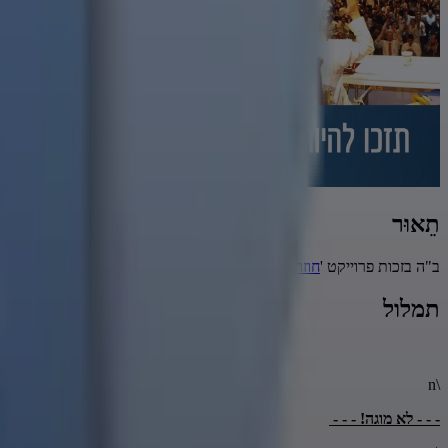
תֵאוּר
ב"ה בזכות פרוייקט '
חוזרים בעבר
' יעלה לצפיה!
תמלול
\n
- - - לא מוגה! - - -