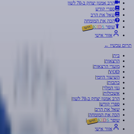
הרב אמנון יצחק ב-70 לשון
ספרי קודש
שאל את הרב
הכה את המומחה
שופר
S
D
I
K
חדש!
אזור אישי
תרום עכשיו
←
בית
|
הרצאות
|
מועדי הרצאות
|
|
VOD
השיעור היומי
|
כתבות
|
גנזי המלך
|
אשכולות
|
הרב אמנון יצחק ב-70 לשון
|
ספרי קודש
|
שאל את הרב
|
הכה את המומחה
|
שופר
S
D
I
K
|
חדש!
אזור אישי