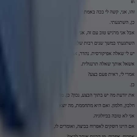
\n
זהו, אני, קשה לי ככה באמת ללכת ככה, הרבה חברים שואלים אותי, תגיד 
כן, השתגעתי.
אבל אני מרגיש טוב עם זה, אני רוצה להגיד לך... לא, תתגיד לי, השתגעתי 
השתגעתי במשך שנים רבות שלא חזרתי בתשובה.
יש לי שאלה אפיקורסית. נהדר, אני אוהב את זה. מאיפה אנחנו יודעים שיש 
אשאל אותך שאלה תרנגולית.
אמרי לי, ראית פעם בצע?
כן.
את יודעת מה יש בתוך הבצע, נכון? כן. מה יש?
חלבון, חלמון. ואם היא מתחממת, מה יוצא משם? חביתה.
אני לא טובה בביולוגיה.
אם היינו דופקים לאפרוח בביצה, ואומרים לו,
אפרוח, אפרוח, מי הכניס אותך לכאן?