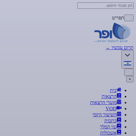
תפריט
תרום עכשיו
←
×
בית
הרצאות
מועדי הרצאות
VOD
השיעור היומי
כתבות
גנזי המלך
אשכולות