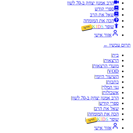
הרב אמנון יצחק ב-70 לשון
ספרי קודש
שאל את הרב
הכה את המומחה
שופר
S
D
I
K
חדש!
אזור אישי
תרום עכשיו
←
בית
|
הרצאות
|
מועדי הרצאות
|
|
VOD
השיעור היומי
|
כתבות
|
גנזי המלך
|
אשכולות
|
הרב אמנון יצחק ב-70 לשון
|
ספרי קודש
|
שאל את הרב
|
הכה את המומחה
|
שופר
S
D
I
K
|
חדש!
אזור אישי