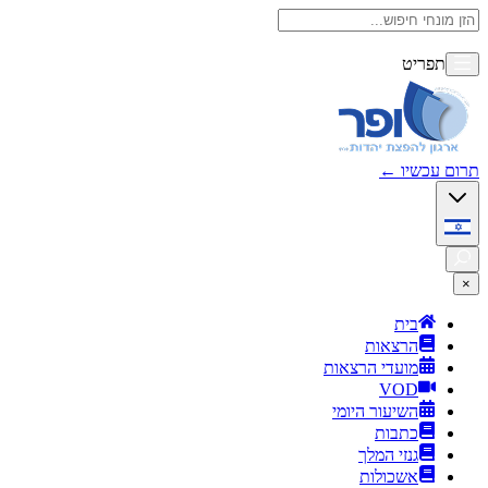
תפריט
תרום עכשיו
←
×
בית
הרצאות
מועדי הרצאות
VOD
השיעור היומי
כתבות
גנזי המלך
אשכולות