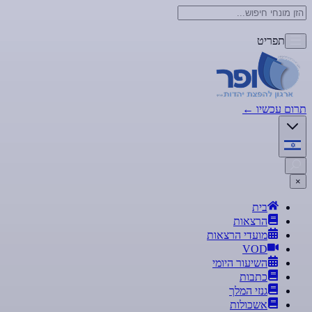
תפריט
תרום עכשיו
←
×
בית
הרצאות
מועדי הרצאות
VOD
השיעור היומי
כתבות
גנזי המלך
אשכולות