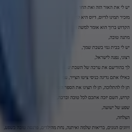
יש לי את האור הזה ואת החושך הזה
מזכיר תמינו לדיוס, דיוס היא לתורה
הקדוש ברוך הוא אומר למשה רבנו, משה,
מתנה טובה,
יש לי בבית גנזי בשבת שמך,
רצוני, נפנה לישראל,
לך בהודיעם את ערכה של השבת שלא ימכרו אותה בזול.
כאילו אתם נדיגה כניסי ציטו הצייר, עמי מבוסם מוצל התורה,
תן לו להתלוכה, תן לו תציגו את הספר הימלי, תציגו את הרנטי שבא, תוך א
קדוש, השם יזכה אתכם לכל טובה וברכה,
שפע של ישועה,
הצלחה,
זיווגים הגונים, בריאות שלמה ואיתנה, נחת מהילדים, פרנסה טובה בשפע,