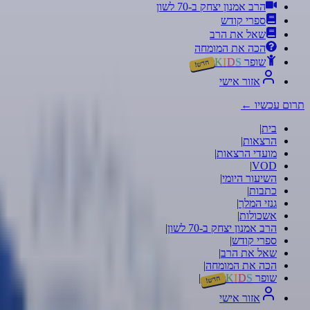
הרב אמנון יצחק ב-70 לשון
ספרי קודש
שאל את הרב
הכה את המומחה
שופר
S
D
I
K
חדש!
אזור אישי
תרום עכשיו
←
בית
|
הרצאות
|
מועדי הרצאות
|
|
VOD
השיעור היומי
|
כתבות
|
גנזי המלך
|
אשכולות
|
הרב אמנון יצחק ב-70 לשון
|
ספרי קודש
|
שאל את הרב
|
הכה את המומחה
|
שופר
S
D
I
K
|
חדש!
אזור אישי