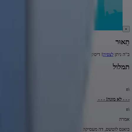
×
תֵאוּר
ב"ה ניתן
לצפיה
! דיסק מס' 104.
תמלול
\n
- - - לא מוגה! - - -
\n
אמרה
בואנס לוטשס, דה מעסיקה ביירוס