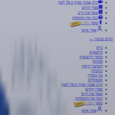
הרב אמנון יצחק ב-70 לשון
ספרי קודש
שאל את הרב
הכה את המומחה
שופר
S
D
I
K
חדש!
אזור אישי
תרום עכשיו
←
בית
|
הרצאות
|
מועדי הרצאות
|
|
VOD
השיעור היומי
|
כתבות
|
גנזי המלך
|
אשכולות
|
הרב אמנון יצחק ב-70 לשון
|
ספרי קודש
|
שאל את הרב
|
הכה את המומחה
|
שופר
S
D
I
K
|
חדש!
אזור אישי