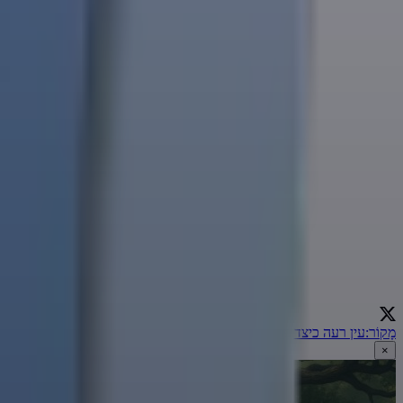
מָקוֹר
:
עין רעה כיצד פועלת? | הרב אמנון יצחק שליט"א
←
×