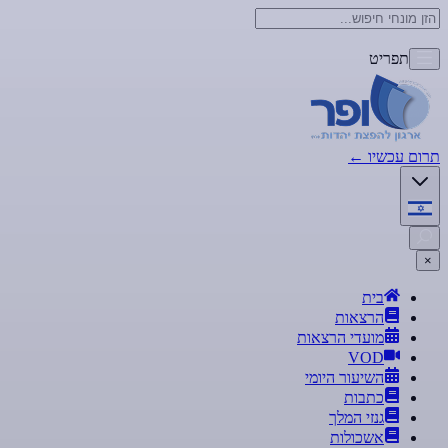
תפריט
תרום עכשיו
←
×
בית
הרצאות
מועדי הרצאות
VOD
השיעור היומי
כתבות
גנזי המלך
אשכולות