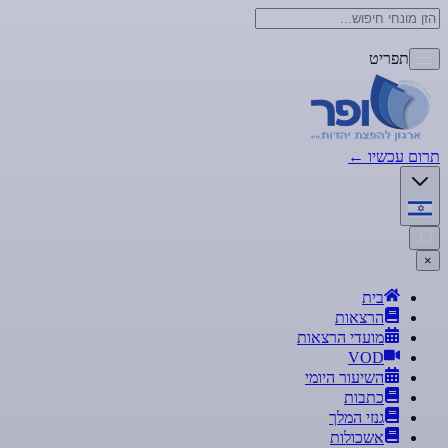
תפריט
תרום עכשיו
←
×
בית
הרצאות
מועדי הרצאות
VOD
השיעור היומי
כתבות
גנזי המלך
אשכולות