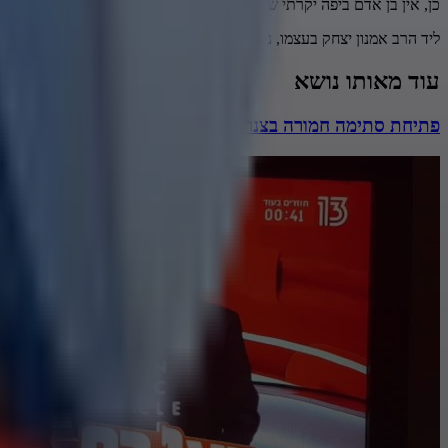
כן, אין בן אדם ביפה יקרתי שאין לו את ה... את ה... את ה... את ה... זה ע
ליד הרב אמנון יצחק בעצמו, נהיה איתנו באופן כדי להגיב.
עוד מאותו נושא
פתיחת סתימה חמורה בצנרת של גיא לרר - קטע ד