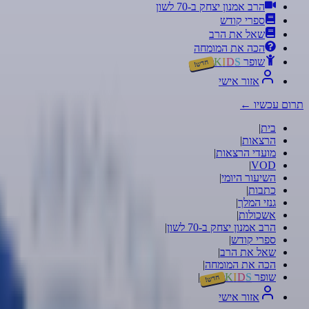
הרב אמנון יצחק ב-70 לשון
ספרי קודש
שאל את הרב
הכה את המומחה
שופר
S
D
I
K
חדש!
אזור אישי
תרום עכשיו
←
בית
|
הרצאות
|
מועדי הרצאות
|
|
VOD
השיעור היומי
|
כתבות
|
גנזי המלך
|
אשכולות
|
הרב אמנון יצחק ב-70 לשון
|
ספרי קודש
|
שאל את הרב
|
הכה את המומחה
|
שופר
S
D
I
K
|
חדש!
אזור אישי