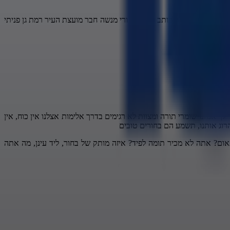
ה חבר מועצת העיר כותב כך אני אורי מנשה חבר מועצת העיר רמת גן פניתי
ך אנחנו שומרי תורה ומצוות לא רגימים בדרך אלימות אצלנו אין כוח, אין
רוג אותנו, תשמע הם בחורים טובים
אום? אתה לא מכיר תומה לפיד? איזה מותק של בחור, ליד עינן, מה אתה