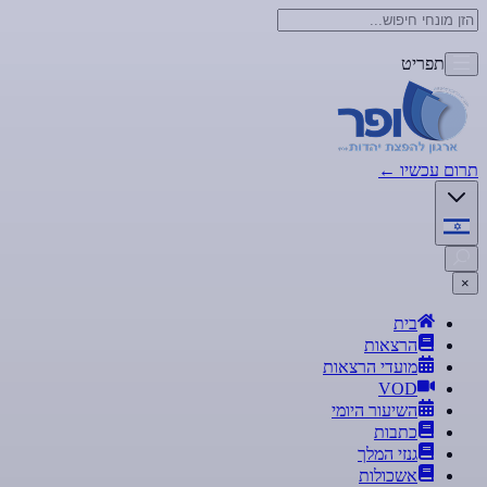
תפריט
תרום עכשיו
←
×
בית
הרצאות
מועדי הרצאות
VOD
השיעור היומי
כתבות
גנזי המלך
אשכולות