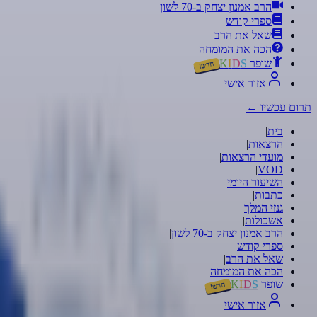
הרב אמנון יצחק ב-70 לשון
ספרי קודש
שאל את הרב
הכה את המומחה
שופר
S
D
I
K
חדש!
אזור אישי
תרום עכשיו
←
בית
|
הרצאות
|
מועדי הרצאות
|
|
VOD
השיעור היומי
|
כתבות
|
גנזי המלך
|
אשכולות
|
הרב אמנון יצחק ב-70 לשון
|
ספרי קודש
|
שאל את הרב
|
הכה את המומחה
|
שופר
S
D
I
K
|
חדש!
אזור אישי