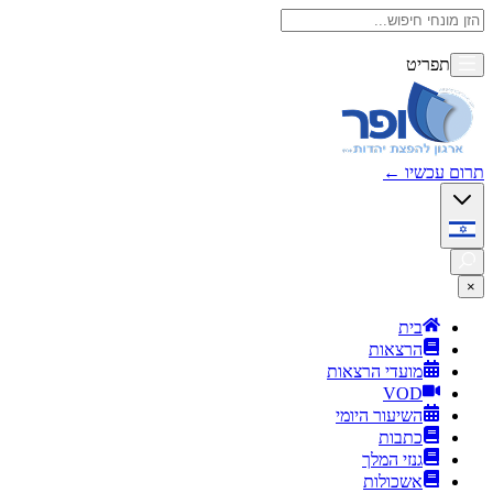
תפריט
תרום עכשיו
←
×
בית
הרצאות
מועדי הרצאות
VOD
השיעור היומי
כתבות
גנזי המלך
אשכולות