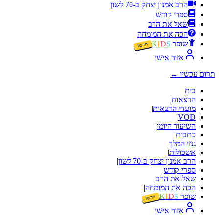
הרב אמנון יצחק ב-70 לשון
ספרי קודש
שאל את הרב
הכה את המומחה
שופר
S
D
I
K
חדש!
אזור אישי
תרום עכשיו
←
בית
|
הרצאות
|
מועדי הרצאות
|
|
VOD
השיעור היומי
|
כתבות
|
גנזי המלך
|
אשכולות
|
הרב אמנון יצחק ב-70 לשון
|
ספרי קודש
|
שאל את הרב
|
הכה את המומחה
|
שופר
S
D
I
K
|
חדש!
אזור אישי