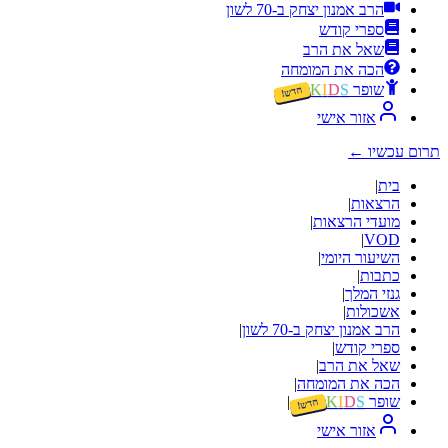
הרב אמנון יצחק ב-70 לשון
ספרי קודש
שאל את הרב
הכה את המומחה
שופר
S
D
I
K
חדש!
אזור אישי
תרום עכשיו
←
בית
|
הרצאות
|
מועדי הרצאות
|
|
VOD
השיעור היומי
|
כתבות
|
גנזי המלך
|
אשכולות
|
הרב אמנון יצחק ב-70 לשון
|
ספרי קודש
|
שאל את הרב
|
הכה את המומחה
|
שופר
S
D
I
K
|
חדש!
אזור אישי