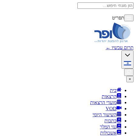
תפריט
תרום עכשיו
←
×
בית
הרצאות
מועדי הרצאות
VOD
השיעור היומי
כתבות
גנזי המלך
אשכולות