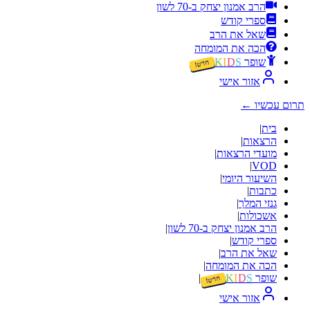
הרב אמנון יצחק ב-70 לשון
ספרי קודש
שאל את הרב
הכה את המומחה
שופר
S
D
I
K
חדש!
אזור אישי
תרום עכשיו
←
בית
|
הרצאות
|
מועדי הרצאות
|
|
VOD
השיעור היומי
|
כתבות
|
גנזי המלך
|
אשכולות
|
הרב אמנון יצחק ב-70 לשון
|
ספרי קודש
|
שאל את הרב
|
הכה את המומחה
|
שופר
S
D
I
K
|
חדש!
אזור אישי