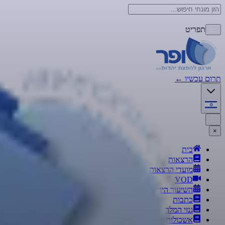
תפריט
תרום עכשיו
←
×
בית
הרצאות
מועדי הרצאות
VOD
השיעור היומי
כתבות
גנזי המלך
אשכולות