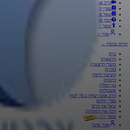
הרב אמנון יצחק ב-70 לשון
ספרי קודש
שאל את הרב
הכה את המומחה
שופר
S
D
I
K
חדש!
אזור אישי
תרום עכשיו
←
בית
|
הרצאות
|
מועדי הרצאות
|
|
VOD
השיעור היומי
|
כתבות
|
גנזי המלך
|
אשכולות
|
הרב אמנון יצחק ב-70 לשון
|
ספרי קודש
|
שאל את הרב
|
הכה את המומחה
|
שופר
S
D
I
K
|
חדש!
אזור אישי