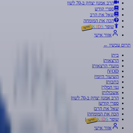
הרב אמנון יצחק ב-70 לשון
ספרי קודש
שאל את הרב
הכה את המומחה
שופר
S
D
I
K
חדש!
אזור אישי
תרום עכשיו
←
בית
|
הרצאות
|
מועדי הרצאות
|
|
VOD
השיעור היומי
|
כתבות
|
גנזי המלך
|
אשכולות
|
הרב אמנון יצחק ב-70 לשון
|
ספרי קודש
|
שאל את הרב
|
הכה את המומחה
|
שופר
S
D
I
K
|
חדש!
אזור אישי