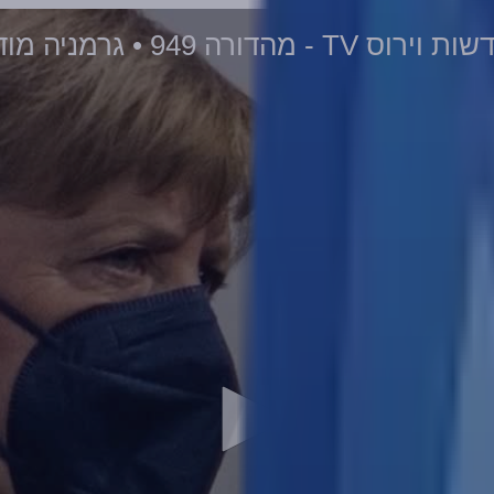
ס TV - מהדורה 949 • גרמניה מודה: המגיפה הייתה חרטא! • 30-04-2024