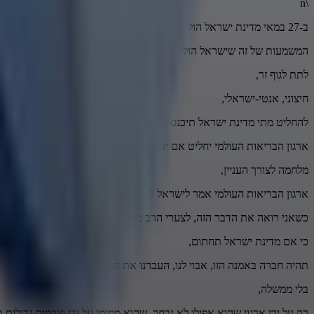
\n
ב-27 במאי מדינת ישראל הולכת לחתום על אמנה של ארגון הבריאות העולמי.
המשמעות של זה שישראל הולכת לחתום על העברת סמכויות של מדינת ישר
לתת לגוף זר,
חיצוני, אנטי-ישראלי,
להחליט מתי מדינת ישראל תיכנס לפנדמיה. המשמעות בתקופה עתידית שתה
ארגון הבריאות העולמי יחליט אם יהיה סגר במדינת ישראל.
מלחמה לצורך העניין,
ארגון הבריאות העולמי אמר לישראל לא להיכנס לעזה בגלל בית חולים שיפא
כשאני רואה את הדבר הזה, לצערי הרב משרד הבריאות לא עשה דיון על זה
כי אם מדינת ישראל תחתום,
תהיה חברה באמנה הזו, אבוי לנו, העברנו את הסמכויות בלי כנסת,
בלי ממשלה,
רק על ידי ארגון שהוא אפילו לא נבחר, שהוא ממומן על ידי פירמות גדולות ב