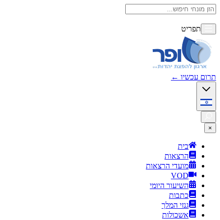
תפריט
תרום עכשיו
←
×
בית
הרצאות
מועדי הרצאות
VOD
השיעור היומי
כתבות
גנזי המלך
אשכולות