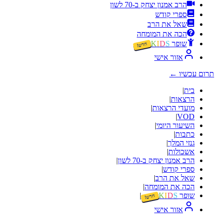
הרב אמנון יצחק ב-70 לשון
ספרי קודש
שאל את הרב
הכה את המומחה
שופר
S
D
I
K
חדש!
אזור אישי
תרום עכשיו
←
בית
|
הרצאות
|
מועדי הרצאות
|
|
VOD
השיעור היומי
|
כתבות
|
גנזי המלך
|
אשכולות
|
הרב אמנון יצחק ב-70 לשון
|
ספרי קודש
|
שאל את הרב
|
הכה את המומחה
|
שופר
S
D
I
K
|
חדש!
אזור אישי