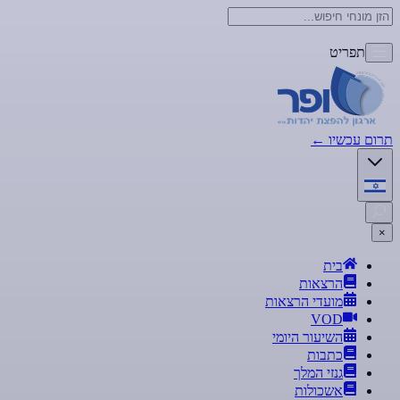
תפריט
תרום עכשיו
←
×
בית
הרצאות
מועדי הרצאות
VOD
השיעור היומי
כתבות
גנזי המלך
אשכולות