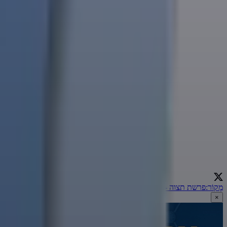
מָקוֹר
:
פרשת תצוה - כתית למאור | הרב אמנון יצחק שליט"א
←
×