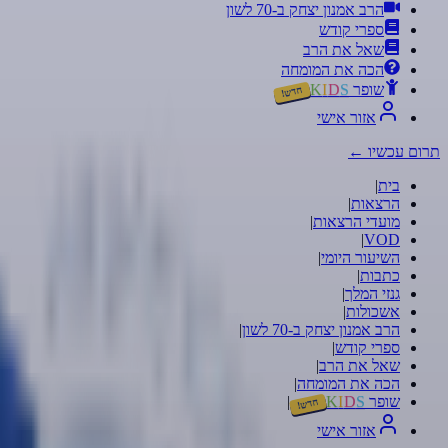
הרב אמנון יצחק ב-70 לשון
ספרי קודש
שאל את הרב
הכה את המומחה
שופר
S
D
I
K
חדש!
אזור אישי
תרום עכשיו
←
בית
|
הרצאות
|
מועדי הרצאות
|
|
VOD
השיעור היומי
|
כתבות
|
גנזי המלך
|
אשכולות
|
הרב אמנון יצחק ב-70 לשון
|
ספרי קודש
|
שאל את הרב
|
הכה את המומחה
|
שופר
S
D
I
K
|
חדש!
אזור אישי