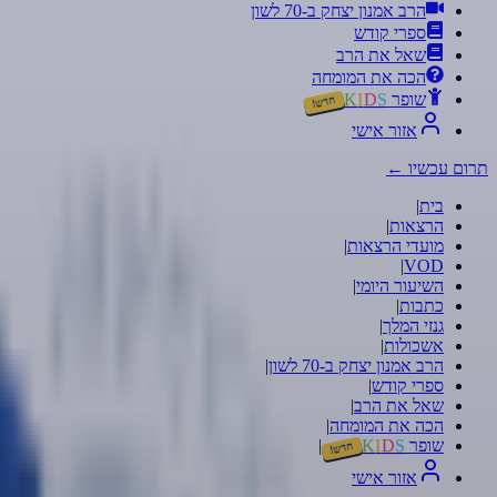
הרב אמנון יצחק ב-70 לשון
ספרי קודש
שאל את הרב
הכה את המומחה
שופר
S
D
I
K
חדש!
אזור אישי
תרום עכשיו
←
בית
|
הרצאות
|
מועדי הרצאות
|
|
VOD
השיעור היומי
|
כתבות
|
גנזי המלך
|
אשכולות
|
הרב אמנון יצחק ב-70 לשון
|
ספרי קודש
|
שאל את הרב
|
הכה את המומחה
|
שופר
S
D
I
K
|
חדש!
אזור אישי