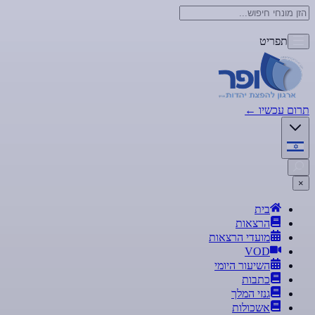
תפריט
תרום עכשיו
←
×
בית
הרצאות
מועדי הרצאות
VOD
השיעור היומי
כתבות
גנזי המלך
אשכולות