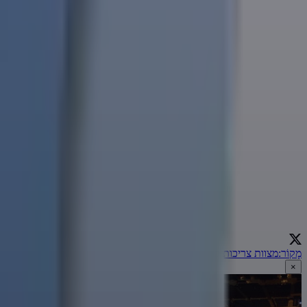
מָקוֹר
:
מצוות צריכות כוונה - חלק לב' | הרב אמנון יצחק
←
×