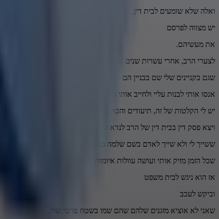
ואלה שלא שומעים לבית דין,
יש מצווה לפרסם
את מעשיהם.
לצערי הרב, אחרי עשרות שנים שאני סובל מהשכנים של יצירי העין,
שגם בקניינים שלי שם בבניין הם לא מוכנים לתת לי לעשות כלום עד
אנסו אותי לבנות עליי ולחייב אותי גם בתשלום.
יש לי הקלטות של זה, תיעודים והכול.
ויצא פסק דין בבית דין של הרב לנדא ואחר כך אצל הרב בן שמעון, שיש לי
ששייך לי ולא שייך לאדם בשם שלמה מנדלוביץ,
שכל הזמן מזיק אותי ועושה עוולות איומות ונוראות.
אז הוא ניגש לבית משפט
וביקש לעכב
שאני לא אוציא מזגנים שלהם שהם שמו בשטח פרטי שלי.