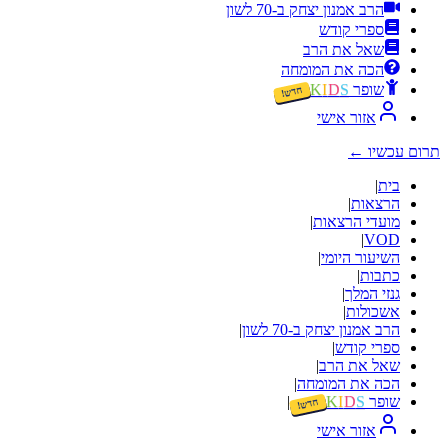
הרב אמנון יצחק ב-70 לשון
ספרי קודש
שאל את הרב
הכה את המומחה
שופר
S
D
I
K
חדש!
אזור אישי
תרום עכשיו
←
בית
|
הרצאות
|
מועדי הרצאות
|
|
VOD
השיעור היומי
|
כתבות
|
גנזי המלך
|
אשכולות
|
הרב אמנון יצחק ב-70 לשון
|
ספרי קודש
|
שאל את הרב
|
הכה את המומחה
|
שופר
S
D
I
K
|
חדש!
אזור אישי