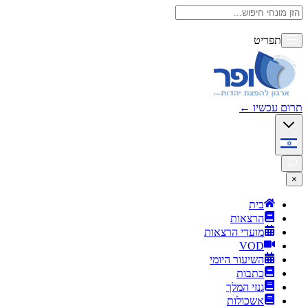
תפריט
תרום עכשיו
←
×
בית
הרצאות
מועדי הרצאות
VOD
השיעור היומי
כתבות
גנזי המלך
אשכולות