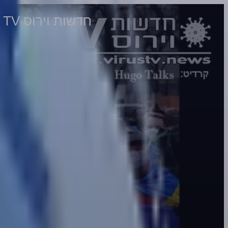
חדשות וירוס TV - מהדורה 463 • זוכרים את הצבעים האלו?... הפעם זה ממש מטורף! • 06-04-2022