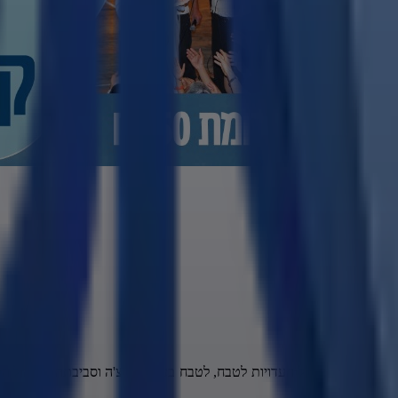
ה ה-40 בעולם גוברות הקריאות לחקירה בינלאומית של העדויות לטבח, לטבח בעיירה בוצ'ה וסב