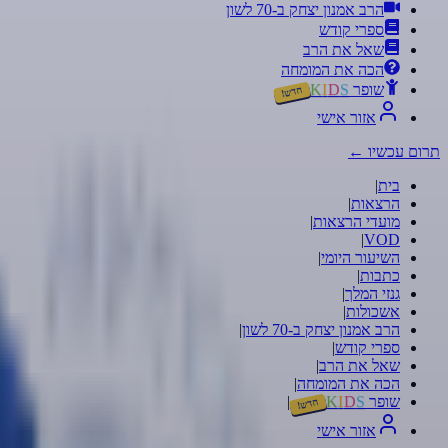
הרב אמנון יצחק ב-70 לשון
ספרי קודש
שאל את הרב
הכה את המומחה
שופר
S
D
I
K
חדש!
אזור אישי
תרום עכשיו
←
בית
|
הרצאות
|
מועדי הרצאות
|
|
VOD
השיעור היומי
|
כתבות
|
גנזי המלך
|
אשכולות
|
הרב אמנון יצחק ב-70 לשון
|
ספרי קודש
|
שאל את הרב
|
הכה את המומחה
|
שופר
S
D
I
K
|
חדש!
אזור אישי