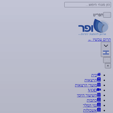
תפריט
תרום עכשיו
←
×
בית
הרצאות
מועדי הרצאות
VOD
השיעור היומי
כתבות
גנזי המלך
אשכולות