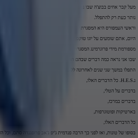
מעל קבר אחים בבוצ'ה שבו נספרו עד כה לפחות 200 גופות מתוך ה-400 שבכל האזור,
נותר כעת רק להתפלל.
וראשי העמפורס היא המסגרת של הנאצים.
היום, אתם שומעים על יוגו טוקס. עכשיו, אתם יכולים לראות שכמה חודשים
מספורמת מידי פרוגרמינג המסגרת או משהו כזה,
שבו אני נראה כמה דברים שבהם המשפחה של המשפחה בלו ובלו
התפלו במשך שני שנים לאחרונה ללוטדאונס, ג'יפ ג'אבים,
נ.H.E.S. כל הדברים האלו,
בדברים על הטלי,
בדברים במרכז,
בארטיקות ופוטוגרפות,
כל הדברים האלו,
בסופו של טונות, ואז לפני כך הרבה פנדמית ג'יפ ג'אב פרופגנדה סתם, וכל הז