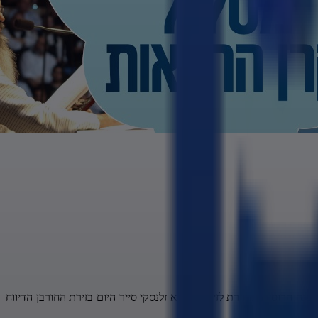
יבתה אל מול הטענה הרוסית החוזרת לזיוף. הנשיא זלנסקי סייר היום בזירת החורבן הדיווח