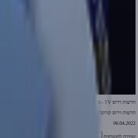
חדשות וירוס TV - מהדורה 463 • זוכרים את הצבעים האלו?... הפעם זה ממש מטורף! • 06-04-2022
חדשות וירוס קורונה TV
06.04.2022
שמירה למועדפים
15:13
0
3830
דווח