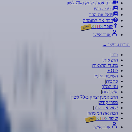
הרב אמנון יצחק ב-70 לשון
ספרי קודש
שאל את הרב
הכה את המומחה
שופר
S
D
I
K
חדש!
אזור אישי
תרום עכשיו
←
בית
|
הרצאות
|
מועדי הרצאות
|
|
VOD
השיעור היומי
|
כתבות
|
גנזי המלך
|
אשכולות
|
הרב אמנון יצחק ב-70 לשון
|
ספרי קודש
|
שאל את הרב
|
הכה את המומחה
|
שופר
S
D
I
K
|
חדש!
אזור אישי