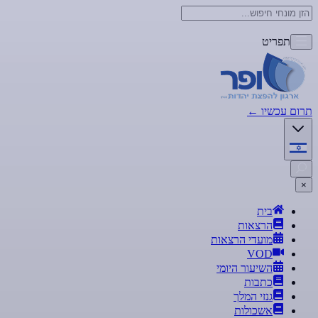
תפריט
תרום עכשיו
←
×
בית
הרצאות
מועדי הרצאות
VOD
השיעור היומי
כתבות
גנזי המלך
אשכולות