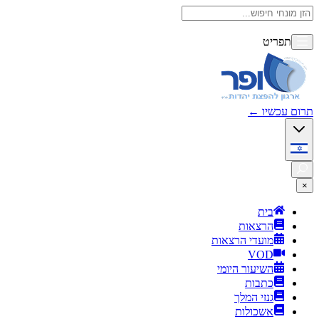
תפריט
תרום עכשיו
←
×
בית
הרצאות
מועדי הרצאות
VOD
השיעור היומי
כתבות
גנזי המלך
אשכולות