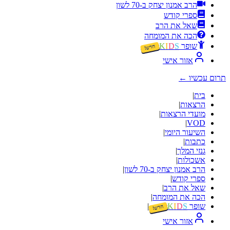
הרב אמנון יצחק ב-70 לשון
ספרי קודש
שאל את הרב
הכה את המומחה
שופר
S
D
I
K
חדש!
אזור אישי
תרום עכשיו
←
בית
|
הרצאות
|
מועדי הרצאות
|
|
VOD
השיעור היומי
|
כתבות
|
גנזי המלך
|
אשכולות
|
הרב אמנון יצחק ב-70 לשון
|
ספרי קודש
|
שאל את הרב
|
הכה את המומחה
|
שופר
S
D
I
K
|
חדש!
אזור אישי