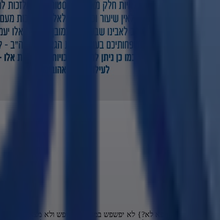
 עושים הולכים לרופא לא?} לא יפשפש במעשיו, פשפש ולא מצא", עבר על 