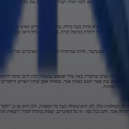
רה". זאת אומרת: הוא לומד תורה תמיד, הוא מקיים את כל המצוות, והוא לא 
ורה מעניש אותו שלא מידה כנגד מידה, בדרך כלל ייסורים באים מידה כנגד
 כנד מידה, לכן יכול לתלות בביטול תורה, בודאי חטא גדול היא! ומעניש אות
כמידה כנגד מידה, יותר מכשיעור, והיות שהתורה היא כנגד כל האיברים של האד
 "שאם רואה אדם שייסורין באין עליו יפשפש במעשיו ויבין דרכו מתוך הייס
ו שום עוון אשר חטא באותו אבר, ובאותו אופן שיהיו ראויים הייסורים הלל
איזה אבר שיהיה.
עולמות כולן, לכן היא שקולה כנגד כל המצוות, ולכן היא גם כן "וּלְכָל בְּשָ
בר, וחש בכל גופו - זה כל האיברים, יעסוק בתורה למה? "רִפְאוּת תְּהִי לְשָׁרֶ