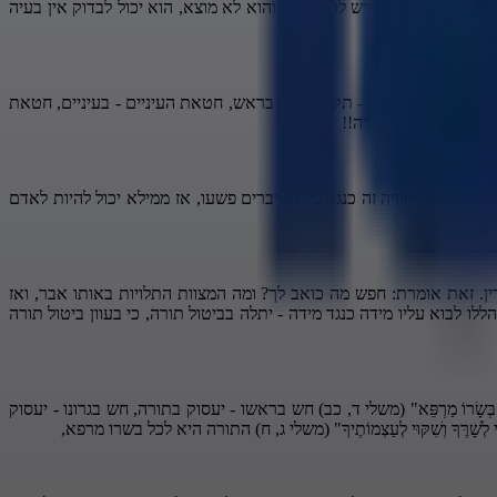
עובר עבירות, ויש לו ייסורים והוא לא מוצא, הוא יכול לבדוק אין בעיה
 מידה; חטאת בראש - תקבל עונש בראש, חטאת העיניים - בעיניים, חטאת
ו אפילו שלא כנד מידה!!
ם אז לכן ביטול תורה זה כנגד כל האיברים פשעו, אז ממילא יכול להיות לאדם
ורין. זאת אומרת: חפש מה כואב לך? ומה המצוות התלויות באותו אבר, ואז
ו לבוא עליו מידה כנגד מידה - יתלה בביטול תורה, כי בעוון ביטול תורה
ׂרוֹ מַרְפֵּא" (משלי ד, כב) חש בראשו - יעסוק בתורה, חש בגרונו - יעסוק
ּךָ וְשִׁקּוּי לְעַצְמוֹתֶיךָ" (משלי ג, ח) התורה היא לכל בשרו מרפא,