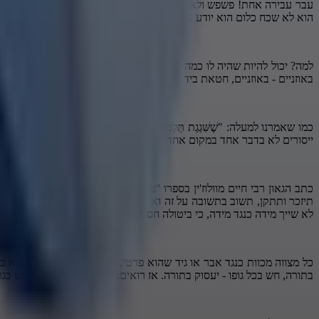
עבר עבירה אחת! פשפש ולא מצא, אז למה יש לו ייסורים? "יתלה בביטול תו
הוא לא שכח כלום הוא יודע את הכל, אבל יתלה בביטול תורה,
למה? יכול להיות שהיה לו כמה שביטל תורה. כתב "הראש יוסף" בביטול ת
באוזניים - באוזניים, חטאת ביד - תיענש ביד. אבל בביטול תור ה-שלא מידה
כמו שאמרנו למעלה: "שֶׁשִּׁגְגַת תַּלְמוּד עוֹלָה זָדוֹן" זאת אומרת לא 
ייסורים לא בדבר אחד במקום אחד יכול להיות לו בכמה...
כתב הגאון רבי חיים מוולוז'ין בספרו "נפש החיים" שער ד': "וזהו שאמרו:
תיזכר ותתקן, תשוב בתשובה על זה ואז יסתלק הכאב. ואם פשפש ולא מצא ביד
לא שייך מידה כנגד מידה, כי ביטולה חס ושלום נוגע לכל גופו, איזה מקום ו
כל מצווה מכוות כנגד אבר או גיד שהוא פרטי, אבל התורה הקדושה היא כוללת ה
בתורה, חש בכל גופו - יעסוק בתורה. אז רואים: חש בראשו זה אבר, חש בגרונו זה א