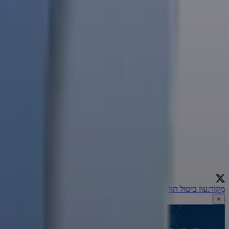
מָקוֹר
:
עון ביטול תורה | הרב אמנון יצחק
←
×