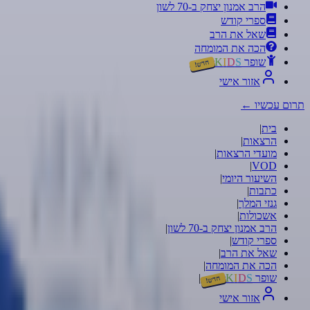
הרב אמנון יצחק ב-70 לשון
ספרי קודש
שאל את הרב
הכה את המומחה
שופר
S
D
I
K
חדש!
אזור אישי
תרום עכשיו
←
בית
|
הרצאות
|
מועדי הרצאות
|
|
VOD
השיעור היומי
|
כתבות
|
גנזי המלך
|
אשכולות
|
הרב אמנון יצחק ב-70 לשון
|
ספרי קודש
|
שאל את הרב
|
הכה את המומחה
|
שופר
S
D
I
K
|
חדש!
אזור אישי