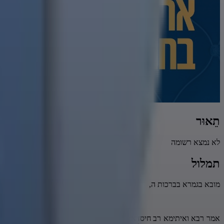
תֵאוּר
לא נמצא רשומה
תמלול
מובא בגמרא בברכות ה,
אמר רבא ואיתימא רב חיסדא: "אם יראה אדם שייסורים באים עליו, {מה