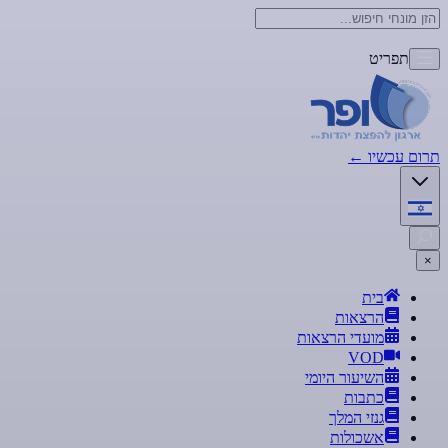
תפריט
תרום עכשיו
←
×
בית
הרצאות
מועדי הרצאות
VOD
השיעור היומי
כתבות
גנזי המלך
אשכולות