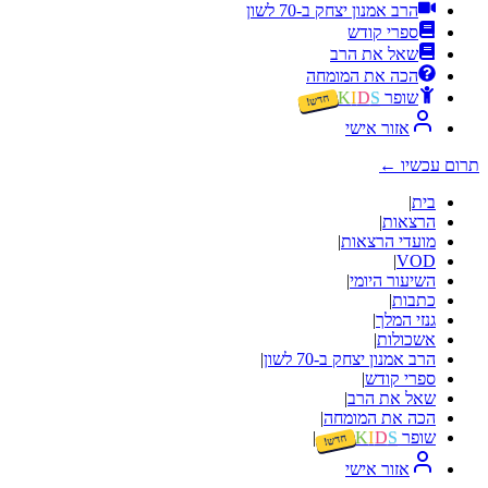
הרב אמנון יצחק ב-70 לשון
ספרי קודש
שאל את הרב
הכה את המומחה
שופר
S
D
I
K
חדש!
אזור אישי
תרום עכשיו
←
בית
|
הרצאות
|
מועדי הרצאות
|
|
VOD
השיעור היומי
|
כתבות
|
גנזי המלך
|
אשכולות
|
הרב אמנון יצחק ב-70 לשון
|
ספרי קודש
|
שאל את הרב
|
הכה את המומחה
|
שופר
S
D
I
K
|
חדש!
אזור אישי