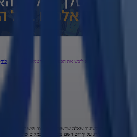
: '
הרב אמנון יצחק שליט"א לובש את הכפפות מול הטמא מרדכי גור
' -
לחץ 
שאלה שלא קשורה על השיעור שאלה שקשורה על המצב שיש לנו במדינה כן י
שומע מרבנים שמי שנהרג על קידוש השם נמצא היום במקום טוב למעלה הבן