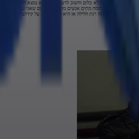
שות ההפך לא המין לא כלום וחשוב לדעת איפה הוא נמצא היום להגיד לך 
ם את החובה שלו במלחמה מתים אנשים מובן אז כל פעם שאני שומע מת על ק
כת לצבא והיא הייתה רגת חלילה אז היא הייתה מתה על קידוש השם היא מ