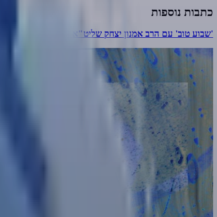
כתבות נוספות
'שבוע טוב' עם הרב אמנון יצחק שליט"א [פרשת וישב]