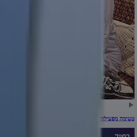
טעימה מפעילות שופר - כ"ב מנחם אב תשפ"ו