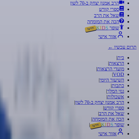
הרב אמנון יצחק ב-70 לשון
ספרי קודש
שאל את הרב
הכה את המומחה
שופר
S
D
I
K
חדש!
אזור אישי
תרום עכשיו
←
בית
|
הרצאות
|
מועדי הרצאות
|
|
VOD
השיעור היומי
|
כתבות
|
גנזי המלך
|
אשכולות
|
הרב אמנון יצחק ב-70 לשון
|
ספרי קודש
|
שאל את הרב
|
הכה את המומחה
|
שופר
S
D
I
K
|
חדש!
אזור אישי