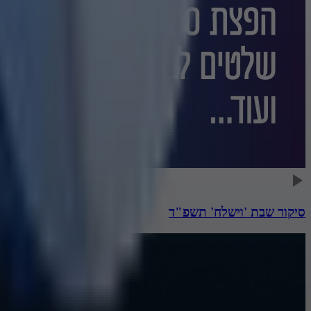
סיקור שבת 'וישלח' תשפ"ד