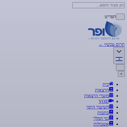
תפריט
תרום עכשיו
←
×
בית
הרצאות
מועדי הרצאות
VOD
השיעור היומי
כתבות
גנזי המלך
אשכולות