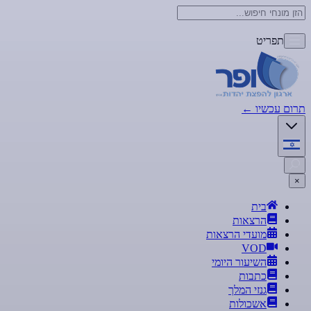
תפריט
תרום עכשיו
←
×
בית
הרצאות
מועדי הרצאות
VOD
השיעור היומי
כתבות
גנזי המלך
אשכולות