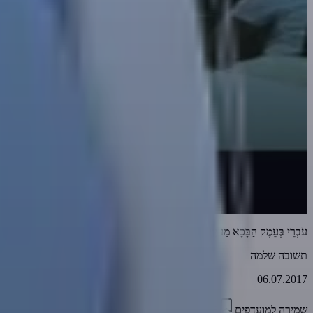
עֹבְרֵי בְּעֵמֶק הַבָּכָא מַעְיָן יְשִׁיתוּהוּ - כדאי לבכות פה ולא שם...
תשובה שלמה
06.07.2017
שמירה למועדפים
04:06
0
3178
דווח