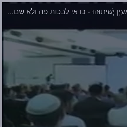
א מַעְיָן יְשִׁיתוּהוּ - כדאי לבכות פה ולא שם...