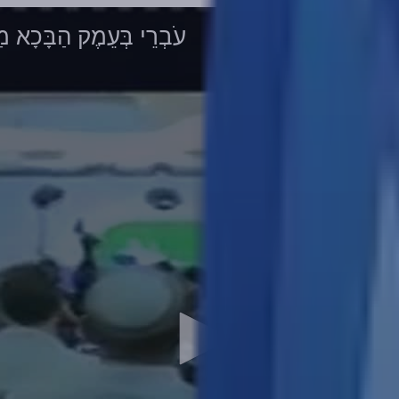
עֹבְרֵי בְּעֵמֶק הַבָּכָ