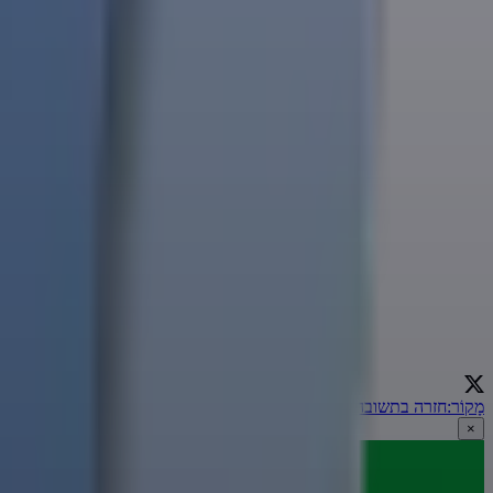
מָקוֹר
:
חזרה בתשובה
←
×