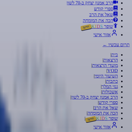
הרב אמנון יצחק ב-70 לשון
ספרי קודש
שאל את הרב
הכה את המומחה
שופר
S
D
I
K
חדש!
אזור אישי
תרום עכשיו
←
בית
|
הרצאות
|
מועדי הרצאות
|
|
VOD
השיעור היומי
|
כתבות
|
גנזי המלך
|
אשכולות
|
הרב אמנון יצחק ב-70 לשון
|
ספרי קודש
|
שאל את הרב
|
הכה את המומחה
|
שופר
S
D
I
K
|
חדש!
אזור אישי