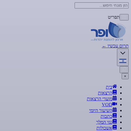
תפריט
תרום עכשיו
←
×
בית
הרצאות
מועדי הרצאות
VOD
השיעור היומי
כתבות
גנזי המלך
אשכולות