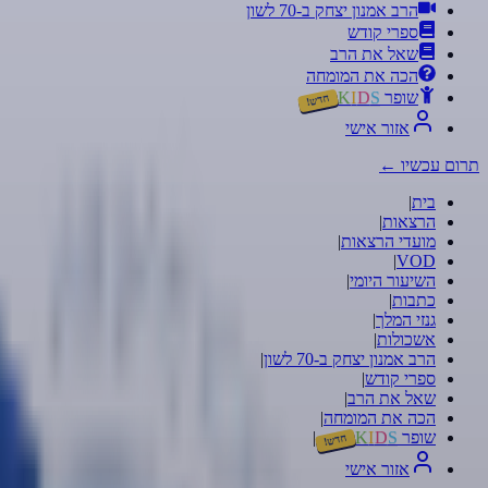
הרב אמנון יצחק ב-70 לשון
ספרי קודש
שאל את הרב
הכה את המומחה
שופר
S
D
I
K
חדש!
אזור אישי
תרום עכשיו
←
בית
|
הרצאות
|
מועדי הרצאות
|
|
VOD
השיעור היומי
|
כתבות
|
גנזי המלך
|
אשכולות
|
הרב אמנון יצחק ב-70 לשון
|
ספרי קודש
|
שאל את הרב
|
הכה את המומחה
|
שופר
S
D
I
K
|
חדש!
אזור אישי