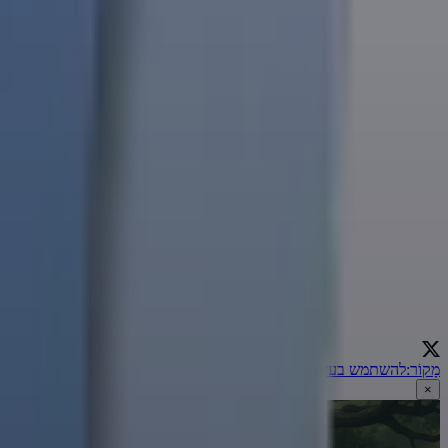
מָקוֹר
:
להשתמש בעזות במקום מצוה!
←
×