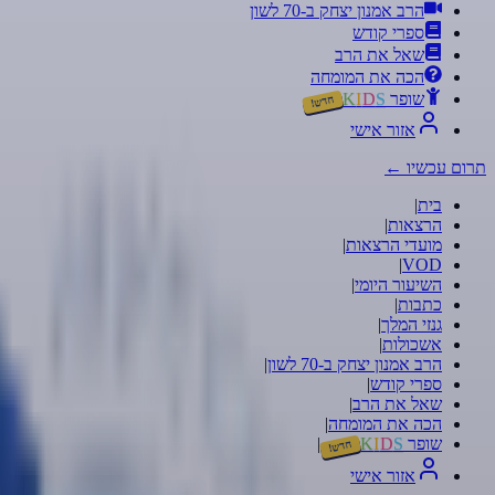
הרב אמנון יצחק ב-70 לשון
ספרי קודש
שאל את הרב
הכה את המומחה
שופר
S
D
I
K
חדש!
אזור אישי
תרום עכשיו
←
בית
|
הרצאות
|
מועדי הרצאות
|
|
VOD
השיעור היומי
|
כתבות
|
גנזי המלך
|
אשכולות
|
הרב אמנון יצחק ב-70 לשון
|
ספרי קודש
|
שאל את הרב
|
הכה את המומחה
|
שופר
S
D
I
K
|
חדש!
אזור אישי