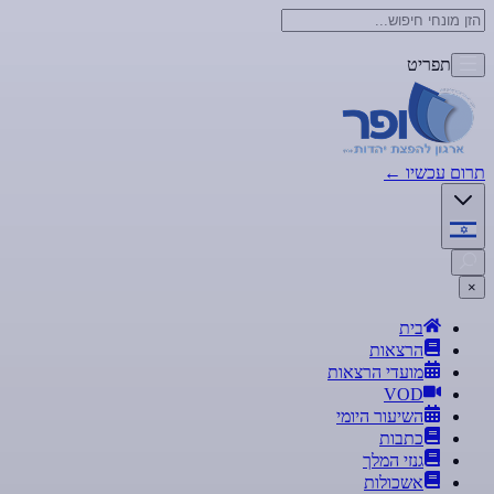
תפריט
תרום עכשיו
←
×
בית
הרצאות
מועדי הרצאות
VOD
השיעור היומי
כתבות
גנזי המלך
אשכולות