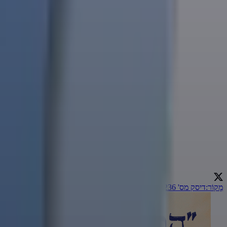
מָקוֹר
:
דיסק מס' 236: פיקס פוקס
←