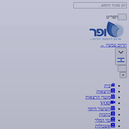
תפריט
תרום עכשיו
←
×
בית
הרצאות
מועדי הרצאות
VOD
השיעור היומי
כתבות
גנזי המלך
אשכולות