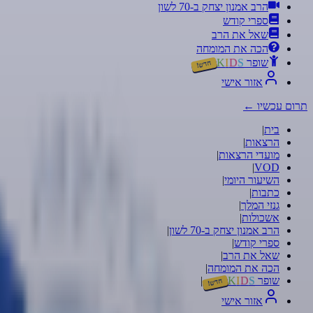
הרב אמנון יצחק ב-70 לשון
ספרי קודש
שאל את הרב
הכה את המומחה
שופר
S
D
I
K
חדש!
אזור אישי
תרום עכשיו
←
בית
|
הרצאות
|
מועדי הרצאות
|
|
VOD
השיעור היומי
|
כתבות
|
גנזי המלך
|
אשכולות
|
הרב אמנון יצחק ב-70 לשון
|
ספרי קודש
|
שאל את הרב
|
הכה את המומחה
|
שופר
S
D
I
K
|
חדש!
אזור אישי