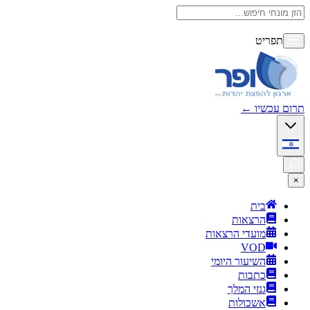
תפריט
תרום עכשיו
←
×
בית
הרצאות
מועדי הרצאות
VOD
השיעור היומי
כתבות
גנזי המלך
אשכולות