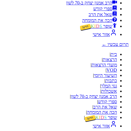
הרב אמנון יצחק ב-70 לשון
ספרי קודש
שאל את הרב
הכה את המומחה
שופר
S
D
I
K
חדש!
אזור אישי
תרום עכשיו
←
בית
|
הרצאות
|
מועדי הרצאות
|
|
VOD
השיעור היומי
|
כתבות
|
גנזי המלך
|
אשכולות
|
הרב אמנון יצחק ב-70 לשון
|
ספרי קודש
|
שאל את הרב
|
הכה את המומחה
|
שופר
S
D
I
K
|
חדש!
אזור אישי