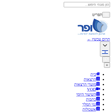
תפריט
תרום עכשיו
←
×
בית
הרצאות
מועדי הרצאות
VOD
השיעור היומי
כתבות
גנזי המלך
אשכולות