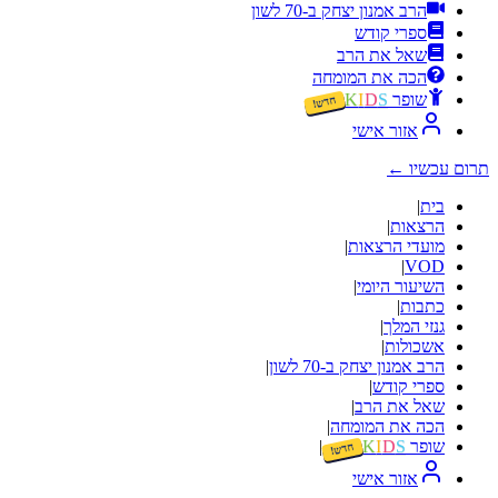
הרב אמנון יצחק ב-70 לשון
ספרי קודש
שאל את הרב
הכה את המומחה
שופר
S
D
I
K
חדש!
אזור אישי
תרום עכשיו
←
בית
|
הרצאות
|
מועדי הרצאות
|
|
VOD
השיעור היומי
|
כתבות
|
גנזי המלך
|
אשכולות
|
הרב אמנון יצחק ב-70 לשון
|
ספרי קודש
|
שאל את הרב
|
הכה את המומחה
|
שופר
S
D
I
K
|
חדש!
אזור אישי