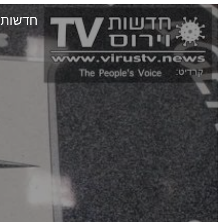
חדשות וירוס TV - מהדורה 982 • חיסוני ה-מרנ"