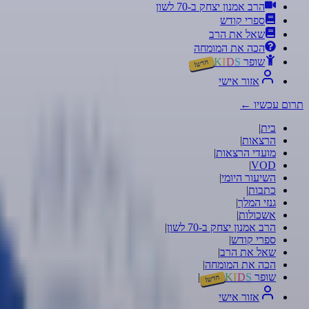
הרב אמנון יצחק ב-70 לשון
ספרי קודש
שאל את הרב
הכה את המומחה
שופר
S
D
I
K
חדש!
אזור אישי
תרום עכשיו
←
בית
|
הרצאות
|
מועדי הרצאות
|
|
VOD
השיעור היומי
|
כתבות
|
גנזי המלך
|
אשכולות
|
הרב אמנון יצחק ב-70 לשון
|
ספרי קודש
|
שאל את הרב
|
הכה את המומחה
|
שופר
S
D
I
K
|
חדש!
אזור אישי