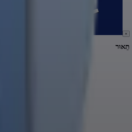
×
תֵאוּר