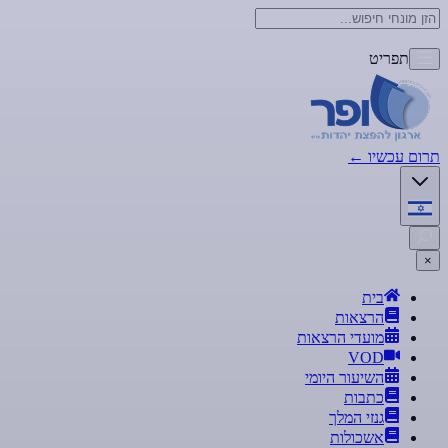
תפריט
תרום עכשיו
←
×
בית
הרצאות
מועדי הרצאות
VOD
השיעור היומי
כתבות
גנזי המלך
אשכולות