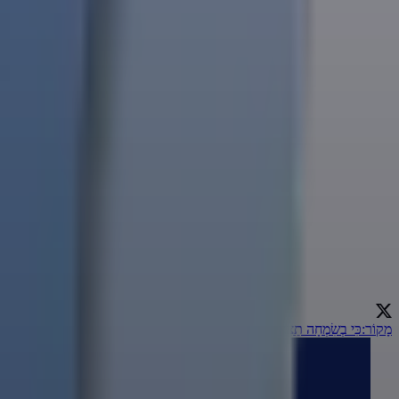
מָקוֹר
:
כִּי בְשִׂמְחָה תֵצֵאוּ
←