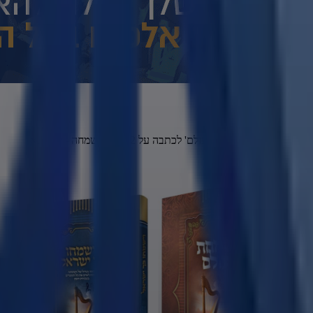
ע"פ הספר 'שמחת עולם' לכתבה על 2 ספרי השמחה -
לחץ כאן