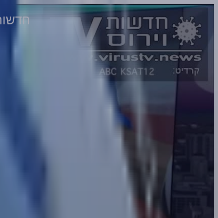
חדשות וירוס TV - מהדורה 932 • תתחד