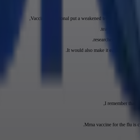
Vaccines traditional put a weakened term into our bod
teach cells to make 
researchers take that MR
It would also make it easier to tweak d
I remember that s