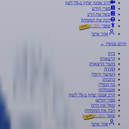
הרב אמנון יצחק ב-70 לשון
ספרי קודש
שאל את הרב
הכה את המומחה
שופר
S
D
I
K
חדש!
אזור אישי
תרום עכשיו
←
בית
|
הרצאות
|
מועדי הרצאות
|
|
VOD
השיעור היומי
|
כתבות
|
גנזי המלך
|
אשכולות
|
הרב אמנון יצחק ב-70 לשון
|
ספרי קודש
|
שאל את הרב
|
הכה את המומחה
|
שופר
S
D
I
K
|
חדש!
אזור אישי