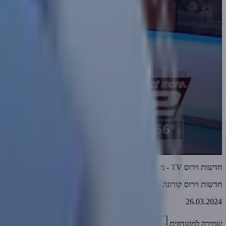
חדשות וירוס TV - מהדורה 932 • תתחדשו! משדרגים לכם את החיסונים... • 26-03-2024
חדשות וירוס קורונה TV
26.03.2024
שמירה למועדפים
15:08
0
1701
דווח