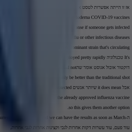
אז זו הייתה אפשרות לטסט את הפרוטוקציה של הבחירות האנשים האלה.
ies, but MRNA shots, like the Pfizer and Moderna COVID-19 vaccines,
a protein that triggers at the immune response if someone gets infected.
NA template and can encode it for the flu or other infectious diseases.
uring flu season if there's a different dominant strain that's circulating.
It's טכנולוגיה that can't be deployed pretty rapidly.
דוקטור אובול אגוסט אומר שהMrna flu vaccine would not
necessarily be better than the traditional shot,
אבל it does mean שיותר אנשים would be protected.
ome individuals do not tolerate the already approved influenza vaccine,
so this gives them another option.
ה-Mrna vaccine for the flu is currently being studied and we can have the results as soon as March.
עוד פעם, עוד עשרות דקות אחרות לגבי וקצינות אחרות לגבי אחרות,