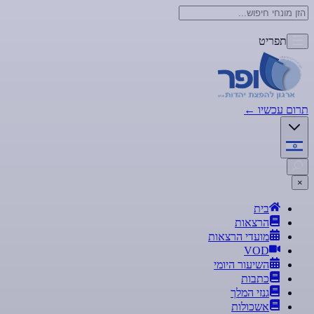
תפריט
תרום עכשיו
←
×
בית
הרצאות
מועדי הרצאות
VOD
השיעור היומי
כתבות
גנזי המלך
אשכולות